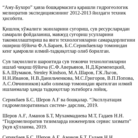
“Аму-Бухоро” ҳавза бошқармасига қарашли гидрогеологик
мелиоратив экспедициясининг 2012-2013 йилдаги техник
ҳисоботи.
Қишлоқ хўжалиги экинларини суғориш, сув ресурсларидан
самарали фойдаланиш, мавжуд суғориш усулларини
такомиллаштириш ва янги технологияларни самарадорлигини
ошириш бўйича Ф.А.Бараев, Б.С.Серикбаевлар томонидан
кенг қамровли илмий-тадқиқотлар олиб борилган.
Сув тақчиллиги шароитида сув тежовчи технологияларни
ишлаб чиқиш бўйича (С.Ф.Аверьянов, Н.Д.Кременецкий,
Б.А.Шумаков, Stenley Kindson, М.А.Шаров, Г.К.Льгов,
Н.Н.Иванов, Н.В.Данильченкова, М.С.Григоров, В.П.Попова,
А.С.Овчинников) каби олимлар томонидан яратилган илмий
ишланмалар ҳамда тадқиқотлар эътиборга лойиқ.
Серикбаев Б.С, Шеров А.Ғ ва бошқалар. “Эксплуатация
гидромелиоративных систем» дарслик, 2019.
Шеров А.Ғ, Аманов Б.Т, Мухаммадиева М.Т, Гадаев Н.Н.
“Гидромелиоратив тизимларда инженерлик сервис хизмати”
ўқув қўлланма, 2019.
Серикбаев Б.С, Шеров А.Ғ, Аманов Б.Т, Гадаев Н.Н,