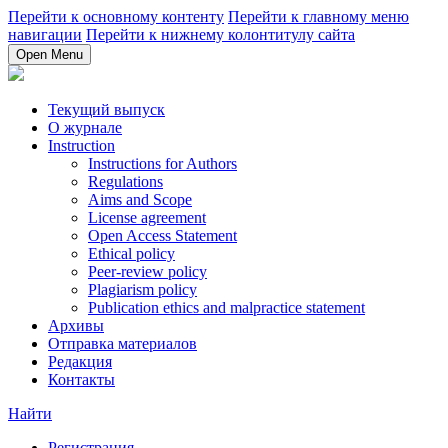
Перейти к основному контенту
Перейти к главному меню
навигации
Перейти к нижнему колонтитулу сайта
Open Menu
Текущий выпуск
О журнале
Instruction
Instructions for Authors
Regulations
Aims and Scope
License agreement
Open Access Statement
Ethical policy
Peer-review policy
Plagiarism policy
Publication ethics and malpractice statement
Архивы
Отправка материалов
Редакция
Контакты
Найти
Регистрация