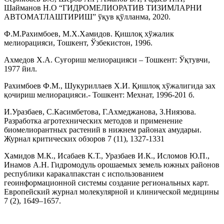
Шайманов Н.О “ГИДРОМЕЛИОРАТИВ ТИЗИМЛАРНИ
АВТОМАТЛАШТИРИШ” ўқув қўлланма, 2020.
Ф.М.Рахимбоев, М.Х.Хамидов. Қишлоқ хўжалик
мелиорацияси, Тошкент, Ўзбекистон, 1996.
Ахмедов Х.А. Суғориш мелиорацияси – Тошкент: Ўқтувчи,
1977 йил.
Рахимбоев Ф.М., Шукуриллаев Х.И. Қишлоқ хўжалигида зах
қочириш мелиорацияси.- Тошкент: Мехнат, 1996-201 б.
И.Уразбаев, С.Касимбетова, Г.Ахмеджанова, З.Ниязова.
Разработка агротехнических методов и применение
биомелиорантных растений в нижнем районах амударьи.
Журнал критических обзоров 7 (11), 1327-1331
Хамидов М.К., Исабаев К.Т., Уразбаев И.К., Исломов Ю.П.,
Инамов А.Н. Гидромодуль орошаемых земель южных районов
республики каракалпакстан с использованием
геоинформационной системы создание региональных карт.
Европейский журнал молекулярной и клинической медицины
7 (2), 1649–1657.