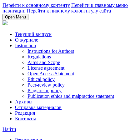
Перейти к основному контенту
Перейти к главному меню
навигации
Перейти к нижнему колонтитулу сайта
Open Menu
Текущий выпуск
О журнале
Instruction
Instructions for Authors
Regulations
Aims and Scope
License agreement
Open Access Statement
Ethical policy
Peer-review policy
Plagiarism policy
Publication ethics and malpractice statement
Архивы
Отправка материалов
Редакция
Контакты
Найти
Регистрация