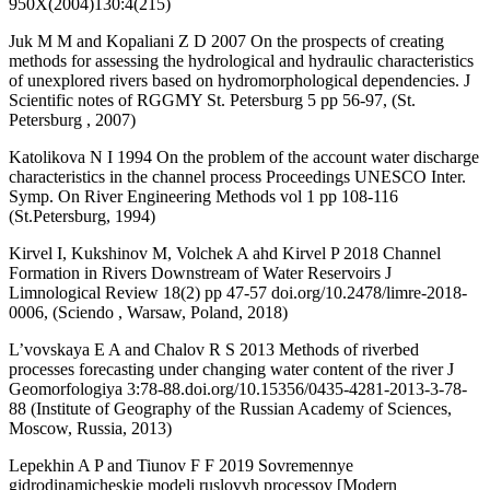
950X(2004)130:4(215)
Juk M M and Kopaliani Z D 2007 On the prospects of creating
methods for assessing the hydrological and hydraulic characteristics
of unexplored rivers based on hydromorphological dependencies. J
Scientific notes of RGGMY St. Petersburg 5 pp 56-97, (St.
Petersburg , 2007)
Katolikova N I 1994 On the problem of the account water discharge
characteristics in the channel process Proceedings UNESCO Inter.
Symp. On River Engineering Methods vol 1 pp 108-116
(St.Petersburg, 1994)
Kirvel I, Kukshinov M, Volchek A ahd Kirvel P 2018 Channel
Formation in Rivers Downstream of Water Reservoirs J
Limnological Review 18(2) pp 47-57 doi.org/10.2478/limre-2018-
0006, (Sciendo , Warsaw, Poland, 2018)
L’vovskaya E A and Chalov R S 2013 Methods of riverbed
processes forecasting under changing water content of the river J
Geomorfologiya 3:78-88.doi.org/10.15356/0435-4281-2013-3-78-
88 (Institute of Geography of the Russian Academy of Sciences,
Moscow, Russia, 2013)
Lepekhin A P and Tiunov F F 2019 Sovremennye
gidrodinamicheskie modeli ruslovyh processov [Modern