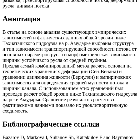
размыва, транспортирующая способность потока, деформации
русла, динами потока
Аннотация
В статье на основе анализа существующих эмпирических
зависимостей и фактических данных общей эрозии ниже
Тахиаташского гидроузла на р. Амударье выбраны структура
и тип зависимости транспортирующей способности потока от
основных параметров русла и морфометрическая зависимость
ширины устойчивого русла от средней глубины.
Предлагаемый комбинированный метод расчета основан на
теоретических уравнениях деформации (Сен-Венана) и
уравнении движения жидкости (Бернулли) и эмпирических
зависимостях для определения средней мутности потока и
ширины канала. С использованием этих уравнений был
проведен расчет общей эрозии ниже Тахиаташского гидроузла
на реке Амударья. Сравнение результатов расчетов с
фактическими данными показало их удовлетворительную
сходимость.
Библиографические ссылки
Bazarov D, Markova I, Sultanov Sh, Kattakulov F and Baymanov