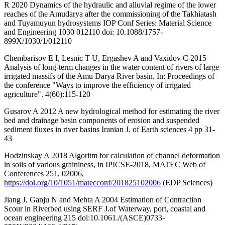
R 2020 Dynamics of the hydraulic and alluvial regime of the lower
reaches of the Amudarya after the commissioning of the Takhiatash
and Tuyamuyun hydrosystems IOP Conf Series: Material Science
and Engineering 1030 012110 doi: 10.1088/1757-
899X/1030/1/012110
Chembarisov E I, Lesnic T U, Ergashev A and Vaxidov C 2015
Analysis of long-term changes in the water content of rivers of large
irrigated massifs of the Amu Darya River basin. In: Proceedings of
the conference "Ways to improve the efficiency of irrigated
agriculture". 4(60):115-120
Gusarov A 2012 A new hydrological method for estimating the river
bed and drainage basin components of erosion and suspended
sediment fluxes in river basins Iranian J. of Earth sciences 4 pp 31-
43
Hodzinskay A 2018 Algoritm for calculation of channel deformation
in soils of various graininess, in IPICSE-2018, MATEC Web of
Conferences 251, 02006,
https://doi.org/10/1051/matecconf/201825102006
(EDP Sciences)
Jiang J, Ganju N and Mehta A 2004 Estimation of Contraction
Scour in Riverbed using SERF J.of Waterway, port, coastal and
ocean engineering 215 doi:10.1061./(ASCE)0733-