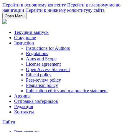
Перейти к основному контенту
Перейти к главному меню
навигации
Перейти к нижнему колонтитулу сайта
Open Menu
Текущий выпуск
О журнале
Instruction
Instructions for Authors
Regulations
Aims and Scope
License agreement
Open Access Statement
Ethical policy
Peer-review policy
Plagiarism policy
Publication ethics and malpractice statement
Архивы
Отправка материалов
Редакция
Контакты
Найти
Регистрация