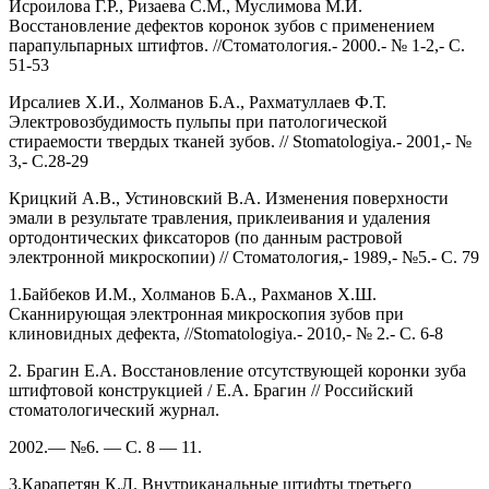
Исроилова Г.Р., Ризаева С.М., Муслимова М.И.
Восстановление дефектов коронок зубов с применением
парапульпарных штифтов. //Стоматология.- 2000.- № 1-2,- С.
51-53
Ирсалиев Х.И., Холманов Б.А., Рахматуллаев Ф.Т.
Электровозбудимость пульпы при патологической
стираемости твердых тканей зубов. // Stomatologiya.- 2001,- №
3,- С.28-29
Крицкий А.В., Устиновский В.А. Изменения поверхности
эмали в результате травления, приклеивания и удаления
ортодонтических фиксаторов (по данным растровой
электронной микроскопии) // Стоматология,- 1989,- №5.- С. 79
1.Байбеков И.М., Холманов Б.А., Рахманов Х.Ш.
Сканнирующая электронная микроскопия зубов при
клиновидных дефекта, //Stomatologiya.- 2010,- № 2.- С. 6-8
2. Брагин Е.А. Восстановление отсутствующей коронки зуба
штифтовой конструкцией / Е.А. Брагин // Российский
стоматологический журнал.
2002.— №6. — С. 8 — 11.
3.Карапетян К.Л. Внутриканальные штифты третьего