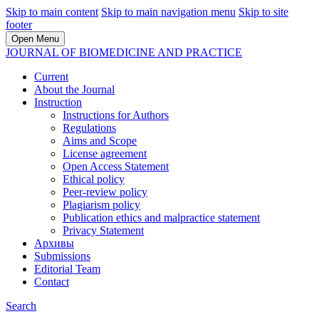
Skip to main content
Skip to main navigation menu
Skip to site
footer
Open Menu
JOURNAL OF BIOMEDICINE AND PRACTICE
Current
About the Journal
Instruction
Instructions for Authors
Regulations
Aims and Scope
License agreement
Open Access Statement
Ethical policy
Peer-review policy
Plagiarism policy
Publication ethics and malpractice statement
Privacy Statement
Архивы
Submissions
Editorial Team
Contact
Search