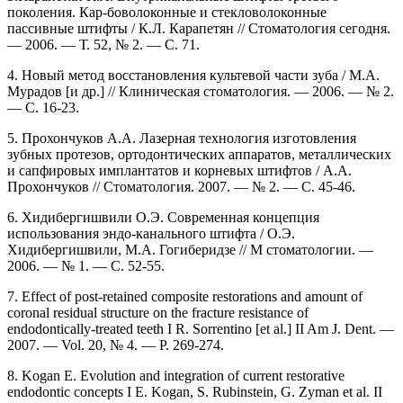
поколения. Кар-боволоконные и стекловолоконные
пассивные штифты / К.Л. Карапетян // Стоматология сегодня.
— 2006. — Т. 52, № 2. — С. 71.
4. Новый метод восстановления культевой части зуба / М.А.
Мурадов [и др.] // Клиническая стоматология. — 2006. — № 2.
— С. 16-23.
5. Прохончуков А.А. Лазерная технология изготовления
зубных протезов, ортодонтических аппаратов, металлических
и сапфировых имплантатов и корневых штифтов / А.А.
Прохончуков // Стоматология. 2007. — № 2. — С. 45-46.
6. Хидибергишвили О.Э. Современная концепция
использования эндо-канального штифта / О.Э.
Хидибергишвили, М.А. Гогиберидзе // М стоматологии. —
2006. — № 1. — С. 52-55.
7. Effect of post-retained composite restorations and amount of
coronal residual structure on the fracture resistance of
endodontically-treated teeth I R. Sorrentino [et al.] II Am J. Dent. —
2007. — Vol. 20, № 4. — P. 269-274.
8. Kogan E. Evolution and integration of current restorative
endodontic concepts I E. Kogan, S. Rubinstein, G. Zyman et al. II