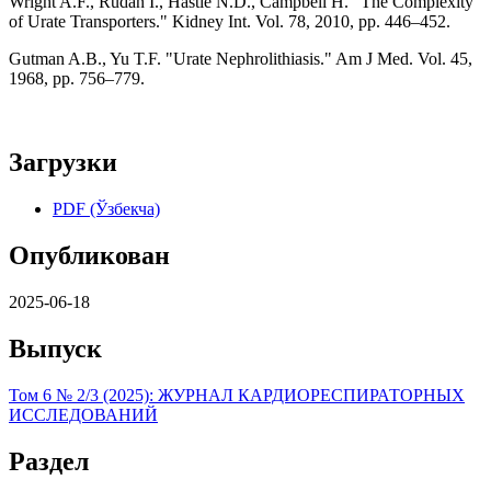
Wright A.F., Rudan I., Hastie N.D., Campbell H. "The Complexity
of Urate Transporters." Kidney Int. Vol. 78, 2010, pp. 446–452.
Gutman A.B., Yu T.F. "Urate Nephrolithiasis." Am J Med. Vol. 45,
1968, pp. 756–779.
Загрузки
PDF (Ўзбекча)
Опубликован
2025-06-18
Выпуск
Том 6 № 2/3 (2025): ЖУРНАЛ КАРДИОРЕСПИРАТОРНЫХ
ИССЛЕДОВАНИЙ
Раздел