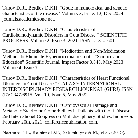
Tairov D.R., Berdiev D.KH. "Gout: Immunological and genetic
characteristics of the disease." Volume: 3, Issue: 12, Dec-2024.
journals.academiczone.net.
Tairov D.R., Berdiev D.KH. "Characteristics of
Cardiohemodynamic Disorders in Gout Disease." SCIENTIFIC
PROGRESS. Volume 2, Issue 3, 2021. ISSN: 2181-1601.
Tairov D.R., Berdiev D.KH. "Medication and Non-Medication
Methods to Eliminate Hyperuricemia in Gout." "Science and
Education" Scientific Journal. Impact Factor 3.848. May 2023,
Volume 4, Issue 5.
Tairov D.R., Berdiev D.KH. "Characteristics of Heart Functional
Disorders in Gout Disease." GALAXY INTERNATIONAL
INTERDISCIPLINARY RESEARCH JOURNAL (GIIRJ). ISSN
(E): 2347-6915. Vol. 10, Issue 5, May 2022.
Tairov D.R., Berdiev D.KH. "Cardiovascular Damage and
Metabolic Syndrome Comorbidities in Patients with Gout Disease."
2nd International Congress on Multidisciplinary Studies. Indonesia.
February 20th, 2021. conferencepublication.com.
Nasonov E.L., Karateev D.E., Satibaldiyev A.M., et al. (2015).