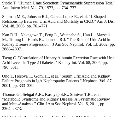
Steele T. "Human Urate Secretion: Pyrazinamide Suppression Test."
Ann Intern Med. Vol. 79, 1973, pp. 734–737.
Suliman M.E., Johnson R.J., Garcia-Lopez E., et al. "J-Shaped
Relationship Between Uric Acid and Mortality in CKD." Am J. Dis.
Vol. 48, 2006, pp. 761–771.
Kan D.H., Nakagawa T., Feng L., Watanabe S., Han L., Mazzali
M., Truong L., Harris R., Johnson R.J. "The Role of Uric Acid in
Kidney Disease Progression." J Am Soc Nephrol. Vol. 13, 2002, pp.
2888–2897.
Tseng C. "Correlation of Urinary Albumin Excretion Rate with Uric
Acid Levels in Type 2 Diabetes." Kidney Int. Vol. 68, 2005, pp.
796–801.
Ono I., Hosoya T., Gomi H., et al. "Serum Uric Acid and Kidney
Failure Prognosis in IgA Nephropathy Patients." Nephron. Vol. 87,
2001, pp. 333–339.
Thomas G., Sehgal A.R., Kashyap S.R., Srinivas T.R., et al.
"Metabolic Syndrome and Kidney Disease: A Systematic Review
and Meta-Analysis." Clin J Am Soc Nephrol. Vol. 6, 2011, pp.
2364–2373.