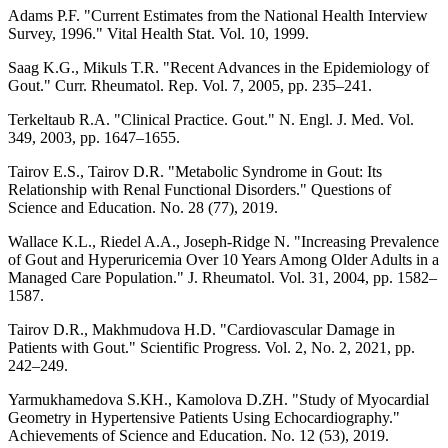
Adams P.F. "Current Estimates from the National Health Interview
Survey, 1996." Vital Health Stat. Vol. 10, 1999.
Saag K.G., Mikuls T.R. "Recent Advances in the Epidemiology of
Gout." Curr. Rheumatol. Rep. Vol. 7, 2005, pp. 235–241.
Terkeltaub R.A. "Clinical Practice. Gout." N. Engl. J. Med. Vol.
349, 2003, pp. 1647–1655.
Tairov E.S., Tairov D.R. "Metabolic Syndrome in Gout: Its
Relationship with Renal Functional Disorders." Questions of
Science and Education. No. 28 (77), 2019.
Wallace K.L., Riedel A.A., Joseph-Ridge N. "Increasing Prevalence
of Gout and Hyperuricemia Over 10 Years Among Older Adults in a
Managed Care Population." J. Rheumatol. Vol. 31, 2004, pp. 1582–
1587.
Tairov D.R., Makhmudova H.D. "Cardiovascular Damage in
Patients with Gout." Scientific Progress. Vol. 2, No. 2, 2021, pp.
242–249.
Yarmukhamedova S.KH., Kamolova D.ZH. "Study of Myocardial
Geometry in Hypertensive Patients Using Echocardiography."
Achievements of Science and Education. No. 12 (53), 2019.