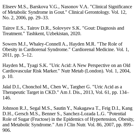
Eliseev M.S., Barskova V.G., Nasonov V.A. "Clinical Significance
of Metabolic Syndrome in Gout." Clinical Gerontology. Vol. 12,
No. 2, 2006, pp. 29–33.
Tairov E.S., Tairov D.R., Solovyev S.K. "Gout: Diagnosis and
Treatment." Tashkent, Uzbekistan, 2020.
Sowers M.J., Whaley-Connell A., Hayden M.R. "The Role of
Obesity in Cardiorenal Syndrome." Cardiorenal Medicine. Vol. 1,
2011, pp. 5–12.
Hayden M., Tyagi S.K. "Uric Acid: A New Perspective on an Old
Cardiovascular Risk Marker." Nutr Metab (London). Vol. 1, 2004,
p. 10.
Jalal D.I., Chonchol M., Chen W., Targher G. "Uric Acid as a
Therapeutic Target in CKD." Am J. Dis., 2013, Vol. 61, pp. 134–
146.
Johnson R.J., Segal M.S., Sautin Y., Nakagawa T., Feig D.I., Kang
D.H., Gersch M.S., Benner S., Sanchez-Lozada L.G. "Potential
Role of Sugar (Fructose) in the Epidemics of Hypertension, Obesity,
and Metabolic Syndrome." Am J Clin Nutr. Vol. 86, 2007, pp. 899–
906.