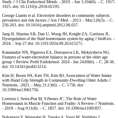
Study // J Clin Endocrinol Metab. - 2019. - Jun 1;104(6). – С. 1917-
1925. doi: 10.1210/jc.2018-02195.
George Liamis et al. Electrolyte disorders in community subjects:
prevalence and risk factors // Am J Med. - 2013. - Mar;126(3). – С.
256-263. doi: 10.1016/j.amjmed.2012.06.037.
Jang H, Sharma AB, Dan U, Wong JH, Knight ZA, Garrison JL.
Dysregulation of the fluid homeostasis system by aging // bioRxiv. -
2024. - Sep 27 doi: 10.1101/2024.09.26.615271.
Katamadze NN, Pigarova EA, Dzeranova LK, Mokrysheva NG.
Features of water-electrolyte balance in persons of the older age
group // Review Probl Endokrinol- 2024 - Jan 24;69(6). – С. 28-36.
doi: 10.14341/probl13214.
Kim H, Beom SH, Kim TH, Kim BJ. Association of Water Intake
with Hand Grip Strength in Community-Dwelling Older Adults //
Nutrients. -2021. - May 21;13(6). – С. 1756. doi:
10.3390/nu13061756.
Lorenzo I, Serra-Prat M, Yébenes JC. The Role of Water
Homeostasis in Muscle Function and Frailty: A Review // Nutrients.
- 2019. - Aug 9;11(8). – С. 1857. doi: 10.3390/nu11081857.
Nakamura Y, Watanabe H, Tanaka A, Yasui M, Nishihira J,