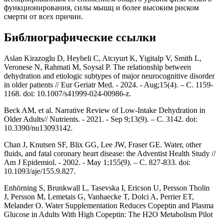
функционирования, силы мышц и более высоким риском
смерти от всех причин.
Библиографические ссылки
Aslan Kirazoglu D, Heybeli C, Atcıyurt K, Yigitalp V, Smith L,
Veronese N, Rahmati M, Soysal P. The relationship between
dehydration and etiologic subtypes of major neurocognitive disorder
in older patients // Eur Geriatr Med. - 2024. - Aug;15(4). – С. 1159-
1168. doi: 10.1007/s41999-024-00986-z.
Beck AM, et al. Narrative Review of Low-Intake Dehydration in
Older Adults// Nutrients. - 2021. - Sep 9;13(9). – С. 3142. doi:
10.3390/nu13093142.
Chan J, Knutsen SF, Blix GG, Lee JW, Fraser GE. Water, other
fluids, and fatal coronary heart disease: the Adventist Health Study //
Am J Epidemiol. - 2002. - May 1;155(9). – С. 827-833. doi:
10.1093/aje/155.9.827.
Enhörning S, Brunkwall L, Tasevska I, Ericson U, Persson Tholin
J, Persson M, Lemetais G, Vanhaecke T, Dolci A, Perrier ET,
Melander O. Water Supplementation Reduces Copeptin and Plasma
Glucose in Adults With High Copeptin: The H2O Metabolism Pilot