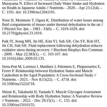
Murayama N. Effect of Increased Daily Water Intake and Hydration
on Health in Japanese Adults // Nutrients. - 2020. - Apr 23;12(4). –
С. 1191. doi: 10.3390/nu12041191.
Nose H, Morimoto T, Ogura K. Distribution of water losses among
fluid compartments of tissues under thermal dehydration in the rat //
J Physiol Soc Jpn. - 1983 - 33(6). – С. 1019-1029. doi:
10.2170/jjphysiol.33.1019.
Paik IY, Jeong MH, Jin HE, Kim YI, Suh AR, Cho SY, Roh HT,
Jin CH, Suh SH. Fluid replacement following dehydration reduces
oxidative stress during recovery // Biochem Biophys Res Commun.
- 2009. - May 22;383(1). – С. 103-107. doi:
10.1016/j.bbrc.2009.03.135.
Serra-Prat M, Lorenzo I, Martínez J, Palomera E, Pleguezuelos E,
Ferrer P. Relationship between Hydration Status and Muscle
Catabolism in the Aged Population: A Cross-Sectional Study //
Nutrients. - 2023. - Nov 8;15(22). – С. 4718. doi:
10.3390/nu15224718.
Shiose K, Takahashi H, Yamada Y. Muscle Glycogen Assessment
and Relationship with Body Hydration Status: A Narrative Review
// Nutrients. - 2022. - Dec 29;15(1). – С. 155. doi:
10.3390/nu15010155.