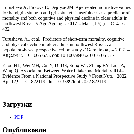
Turusheva A, Frolova E, Degryse JM. Age-related normative values
for handgrip strength and grip strength's usefulness as a predictor of
mortality and both cognitive and physical decline in older adults in
northwest Russia // Age Ageing. - 2017. - Mar 1;17(1). – С. 417-
432.
Turusheva, A., et al., Predictors of short-term mortality, cognitive
and physical decline in older adults in northwest Russia: a
population-based prospective cohort study // Gerontology.– 2017. –
Aug;29(4). – С. 665-673. doi: 10.1007/s40520-016-0613-7.
Zhou HL, Wei MH, Cui Y, Di DS, Song WJ, Zhang RY, Liu JA,
Wang Q. Association Between Water Intake and Mortality Risk-
Evidence From a National Prospective Study // Front Nutr. - 2022. -
Apr 12;9. – С. 822119. doi: 10.3389/fnut.2022.822119.
Загрузки
PDF
Опубликован