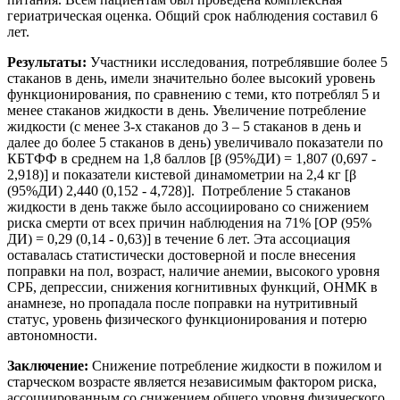
гериатрическая оценка. Общий срок наблюдения составил 6
лет.
Результаты:
Участники исследования, потреблявшие более 5
стаканов в день, имели значительно более высокий уровень
функционирования, по сравнению с теми, кто потреблял 5 и
менее стаканов жидкости в день. Увеличение потребление
жидкости (с менее 3-х стаканов до 3 – 5 стаканов в день и
далее до более 5 стаканов в день) увеличивало показатели по
КБТФФ в среднем на 1,8 баллов [β (95%ДИ) = 1,807 (0,697 -
2,918)] и показатели кистевой динамометрии на 2,4 кг [β
(95%ДИ) 2,440 (0,152 - 4,728)]. Потребление 5 стаканов
жидкости в день также было ассоциировано со снижением
риска смерти от всех причин наблюдения на 71% [ОР (95%
ДИ) = 0,29 (0,14 - 0,63)] в течение 6 лет. Эта ассоциация
оставалась статистически достоверной и после внесения
поправки на пол, возраст, наличие анемии, высокого уровня
СРБ, депрессии, снижения когнитивных функций, ОНМК в
анамнезе, но пропадала после поправки на нутритивный
статус, уровень физического функционирования и потерю
автономности.
Заключение:
Снижение потребление жидкости в пожилом и
старческом возрасте является независимым фактором риска,
ассоциированным со снижением общего уровня физического