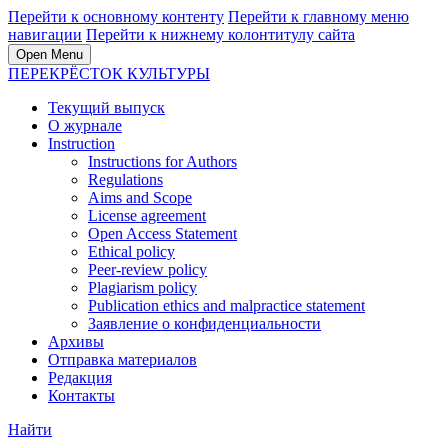
Перейти к основному контенту
Перейти к главному меню
навигации
Перейти к нижнему колонтитулу сайта
Open Menu
ПЕРЕКРЁСТОК КУЛЬТУРЫ
Текущий выпуск
О журнале
Instruction
Instructions for Authors
Regulations
Aims and Scope
License agreement
Open Access Statement
Ethical policy
Peer-review policy
Plagiarism policy
Publication ethics and malpractice statement
Заявление о конфиденциальности
Архивы
Отправка материалов
Редакция
Контакты
Найти