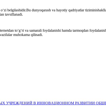
‘zi belgilashidir.Bu dunyoqarash va hayotiy qadriyatlar tiziminishakllan
an tavsiflanadi.
ernetdan to‘g‘ri va samarali foydalanishi hamda tarmoqdan foydalanishd
 vazifalar muhokama qilinadi.
ЕЧНЫХ УЧРЕЖДЕНИЙ В ИННОВAЦИОННОМ РАЗВИТИИ ОБЩ