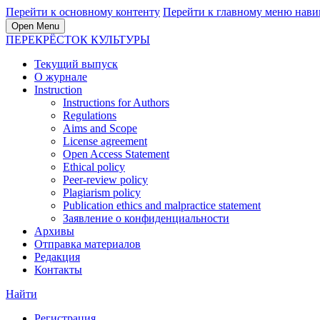
Перейти к основному контенту
Перейти к главному меню нави
Open Menu
ПЕРЕКРЁСТОК КУЛЬТУРЫ
Текущий выпуск
О журнале
Instruction
Instructions for Authors
Regulations
Aims and Scope
License agreement
Open Access Statement
Ethical policy
Peer-review policy
Plagiarism policy
Publication ethics and malpractice statement
Заявление о конфиденциальности
Архивы
Отправка материалов
Редакция
Контакты
Найти
Регистрация