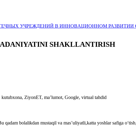
ЛИОТЕЧНЫХ УЧРЕЖДЕНИЙ В ИННОВAЦИОННОМ РАЗВИТИ
ADANIYATINI SHAKLLANTIRISH
tal, kutubxona, ZiyonET, maʼlumot, Google, virtual tahdid
u qadam bolalikdan mustaqil va mas’uliyatli,katta yoshlar safiga o‘tis