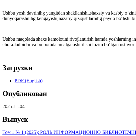
Ushbu yosh davrinihg yangitdan shakllanishi,shaxsiy va kasbiy o‘zini o
dunyoqarashnihg kengayishi,nazariy qiziqishlarnihg paydo bo‘lishi bil
Ushbu maqolada shaxs kamolotini rivojlantirish hamda yoshlarning int
chora-tadbirlar va bu borada amalga oshirilishi lozim bo‘lgan ustuvor
Загрузки
PDF (English)
Опубликован
2025-11-04
Выпуск
Том 1 № 1 (2025): РОЛЬ ИНФОРМAЦИОННО-БИБЛИОТ