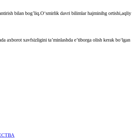
tirish bilan bog’liq.O‘smirlik davri bilimlar hajminihg ortishi,aqliy
a axborot xavfsizligini ta’minlashda e’tiborga olish kerak bo‘lgan
ЕСТВА