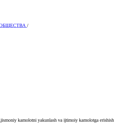
И ОБЩЕСТВА
/
h,jismoniy kamolotni yakunlash va ijtimoiy kamolotga erishish