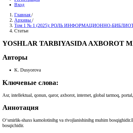
Вход
Главная
/
Архивы
/
Том 1 № 1 (2025): РОЛЬ ИНФОРМAЦИОННО-БИБ
Статьи
YOSHLAR TARBIYASIDA AXBOROT M
Авторы
K. Dusyorova
Ключевые слова:
Asr, intellektual, qonun, qaror, axborot, internet, global tarmoq, por
Аннотация
O‘smirlik-shaxs kamolotinihg va rivojlanishinihg muhim bosqighidir.B
bosqichidir.