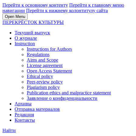
Перейти к основному контенту
Перейти к главному меню
навигации
Перейти к нижнему колонтитулу сайта
Open Menu
ПЕРЕКРЁСТОК КУЛЬТУРЫ
Текущий выпуск
О журнале
Instruction
Instructions for Authors
Regulations
Aims and Scope
License agreement
Open Access Statement
Ethical policy
Peer-review policy
Plagiarism policy
Publication ethics and malpractice statement
Заявление о конфиденциальности
Архивы
Отправка материалов
Редакция
Контакты
Найти