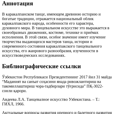
Аннотация
В каракалпанском танце, имеющем древнюю историю и
богатые традиции, отражается национальный облик
каракалпакского народа, особенности его характера,
духовного мира. В танцевальном искусстве это выражается в
своеобразных движениях, костюме, технике и приёмах
исполнения. В этой связи, особое значение имеет изучение
творчества выдающихся мастеров танца, истории и
современного состояния каракалпакского танцевального
искусства, его жанрового разнообразия, изученности в
искусствоведческих исследованиях.
Библиографические ссылки
Ўзбекистон Республикаси Президентининг 2017 йил 31 майда
“Маданият ва санъат соҳасини янада ривожлантириш ва
такомиллаштириш чора-тадбирлари тўғрисида” ПҚ-3022-
сонли қарори.
Авдеева Л.А. Танцевалное искусство Узбекистана. – Т.:
ГИХЛ, 1966.
Актуальные вопросы развития оперного и балетного развития