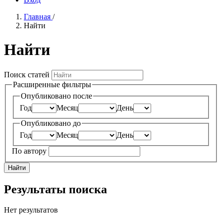
Главная
/
Найти
Найти
Поиск статей
Расширенные фильтры
Опубликовано после
Год
Месяц
День
Опубликовано до
Год
Месяц
День
По автору
Найти
Результаты поиска
Нет результатов