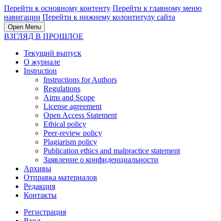
Перейти к основному контенту
Перейти к главному меню
навигации
Перейти к нижнему колонтитулу сайта
Open Menu
ВЗГЛЯД В ПРОШЛОЕ
Текущий выпуск
О журнале
Instruction
Instructions for Authors
Regulations
Aims and Scope
License agreement
Open Access Statement
Ethical policy
Peer-review policy
Plagiarism policy
Publication ethics and malpractice statement
Заявление о конфиденциальности
Архивы
Отправка материалов
Редакция
Контакты
Регистрация
Вход