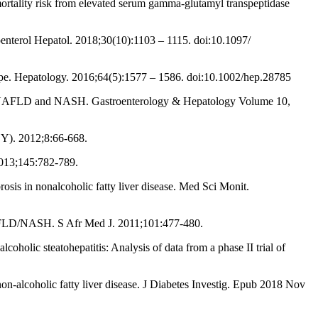
mortality risk from elevated serum gamma-glutamyl transpeptidase
enterol Hepatol. 2018;30(10):1103 – 1115. doi:10.1097/
Europe. Hepatology. 2016;64(5):1577 – 1586. doi:10.1002/hep.28785
of NAFLD and NASH. Gastroenterology & Hepatology Volume 10,
 Y). 2012;8:66-668.
 2013;145:782-789.
sis in nonalcoholic fatty liver disease. Med Sci Monit.
h NAFLD/NASH. S Afr Med J. 2011;101:477-480.
holic steatohepatitis: Analysis of data from a phase II trial of
non-alcoholic fatty liver disease. J Diabetes Investig. Epub 2018 Nov