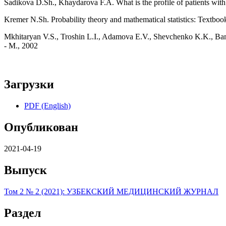
Sadikova D.Sh., Khaydarova F.A. What is the profile of patients with 
Kremer N.Sh. Probability theory and mathematical statistics: Textb
Mkhitaryan V.S., Troshin L.I., Adamova E.V., Shevchenko K.K., Bamba
- M., 2002
Загрузки
PDF (English)
Опубликован
2021-04-19
Выпуск
Том 2 № 2 (2021): УЗБЕКСКИЙ МЕДИЦИНСКИЙ ЖУРНАЛ
Раздел