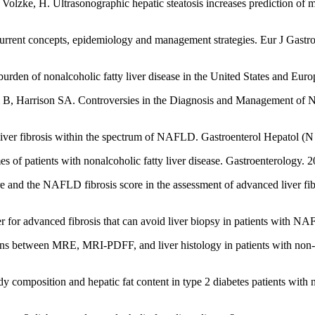
 Volzke, H. Ultrasonographic hepatic steatosis increases prediction of 
rrent concepts, epidemiology and management strategies. Eur J Gastro
l burden of nonalcoholic fatty liver disease in the United States and 
i B, Harrison SA. Controversies in the Diagnosis and Management 
er fibrosis within the spectrum of NAFLD. Gastroenterol Hepatol (N
s of patients with nonalcoholic fatty liver disease. Gastroenterology.
nd the NAFLD fibrosis score in the assessment of advanced liver fibro
r for advanced fibrosis that can avoid liver biopsy in patients wit
s between MRE, MRI-PDFF, and liver histology in patients with non-alco
y composition and hepatic fat content in type 2 diabetes patients with 