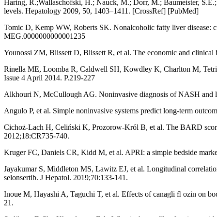
Haring, R.;Wallaschofski, H.; Nauck, M.; Dorr, M.; Baumeister, S.E.;
levels. Hepatology 2009, 50, 1403–1411. [CrossRef] [PubMed]
Tomic D, Kemp WW, Roberts SK. Nonalcoholic fatty liver disease: cu
MEG.0000000000001235
Younossi ZM, Blissett D, Blissett R, et al. The economic and clinica
Rinella ME, Loomba R, Caldwell SH, Kowdley K, Charlton M, Tetr
Issue 4 April 2014. P.219-227
Alkhouri N, McCullough AG. Noninvasive diagnosis of NASH and liv
Angulo P, et al. Simple noninvasive systems predict long-term outcome
Cichoż-Lach H, Celiński K, Prozorow-Król B, et al. The BARD score a
2012;18:CR735-740.
Kruger FC, Daniels CR, Kidd M, et al. APRI: a simple bedside marke
Jayakumar S, Middleton MS, Lawitz EJ, et al. Longitudinal correlation
selonsertib. J Hepatol. 2019;70:133-141.
Inoue M, Hayashi A, Taguchi T, et al. Effects of canagli ﬂ ozin on bod
21.