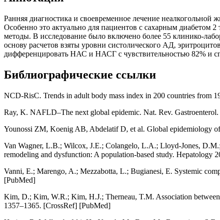
Ранняя диагностика и своевременное лечение неалкогольной ж
Особенно это актуально для пациентов с сахарным диабетом 
методы. В исследование было включено более 55 клинико-лабор
основу расчетов взяты уровни систолического АД, эритроцито
дифференцировать НАС и НАСГ с чувствительностью 82% и с
Библиографические ссылки
NCD-RisC. Trends in adult body mass index in 200 countries from 1
Ray, K. NAFLD–The next global epidemic. Nat. Rev. Gastroenterol.
Younossi ZM, Koenig AB, Abdelatif D, et al. Global epidemiology of 
Van Wagner, L.B.; Wilcox, J.E.; Colangelo, L.A.; Lloyd-Jones, D.M.; Ca
remodeling and dysfunction: A population-based study. Hepatology 
Vanni, E.; Marengo, A.; Mezzabotta, L.; Bugianesi, E. Systemic compli
[PubMed]
Kim, D.; Kim, W.R.; Kim, H.J.; Therneau, T.M. Association between no
1357–1365. [CrossRef] [PubMed]