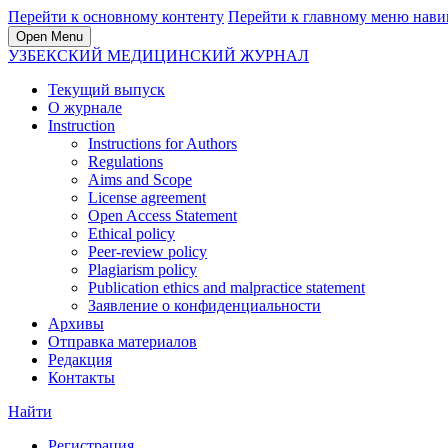
Перейти к основному контенту
Перейти к главному меню нави
Open Menu
УЗБЕКСКИЙ МЕДИЦИНСКИЙ ЖУРНАЛ
Текущий выпуск
О журнале
Instruction
Instructions for Authors
Regulations
Aims and Scope
License agreement
Open Access Statement
Ethical policy
Peer-review policy
Plagiarism policy
Publication ethics and malpractice statement
Заявление о конфиденциальности
Архивы
Отправка материалов
Редакция
Контакты
Найти
Регистрация