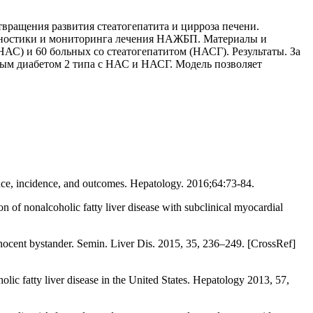
ращения развития стеатогепатита и цирроза печени.
агностики и мониторинга лечения НАЖБП. Материалы и
АС) и 60 больных со стеатогепатитом (НАСГ). Результаты. За
ным диабетом 2 типа с НАС и НАСГ. Модель позволяет
ence, incidence, and outcomes. Hepatology. 2016;64:73-84.
n of nonalcoholic fatty liver disease with subclinical myocardial
innocent bystander. Semin. Liver Dis. 2015, 35, 236–249. [CrossRef]
ic fatty liver disease in the United States. Hepatology 2013, 57,