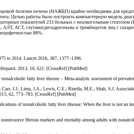
ировой болезни печени (НАЖБП) крайне необходимы для предотв
2 типа. Целью работы было построить компьютерную модель ди
аторных показателей 233 больных с неалкогольным стеатозом (Н
в, АЛТ, АСТ, глутаматдегидрогеназы и тромбоцитов лиц с сахар
пецифичностью 88%.
975 to 2014. Lancet 2016, 387, 1377–1396.
 Hepatol. 2013, 10, 621. [CrossRef] [PubMed]
nonalcoholic fatty liver disease – Meta-analytic assessment of preval
rr, J.J.; Lima, J.A.; Lewis, C.E.; Rinella, M.E.; Shah, S.J. Associatio
2015, 62, 773–783. [CrossRef] [PubMed]
cations of nonalcoholic fatty liver disease: When the liver is not an 
ninvasive fibrosis markers and mortality among adults with nonalcohol