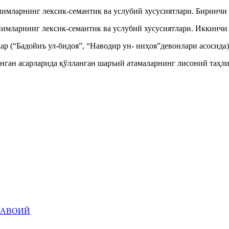
имларнинг лексик-семантик ва услубий хусусиятлари. Биринчи ки
имларнинг лексик-семантик ва услубий хусусиятлари. Иккинчи ки
(“Бадойиъ ул-бидоя”, “Наводир ун- ниҳоя”девонлари асосида). 
ган асарларида қўлланган шаръий атамаларнинг лисоний таҳлили
 НАВОИЙ