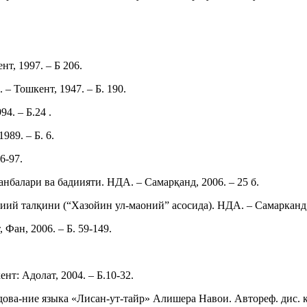
т, 1997. – Б 206.
 Тошкент, 1947. – Б. 190.
4. – Б.24 .
89. – Б. 6.
6-97.
балари ва бадиияти. НДА. – Самарқанд, 2006. – 25 б.
ий талқини (“Хазойин ул-маоний” асосида). НДА. – Самарканд, 
Фан, 2006. – Б. 59-149.
нт: Адолат, 2004. – Б.10-32.
ва-ние языка «Лисан-ут-тайр» Алишера Навои. Автореф. дис. кан