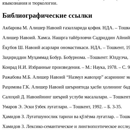
языкознания и тюркологии.
Библиографические ссылки
Акбарова М. Алишер Навоий ғазалларида қофия. НДА. – Тошкен
Алишер Навоий. Хамса. Нашрга тайёрловчи Садриддин Айний. –
Ёқубов Ш. Навоий асарлари ономастикаси. НДА. – Тошкент, 199
Заҳириддин Муҳаммад Бобур. Бобурнома. –Тошкент: Юлдузча, 19
Конрад Н.И. Избранные произведения. – М.: Наука, 1978. – С. 9
Ражабова М.Б. Алишер Навоий “Назмул жавоҳир” асарининг ман
Раҳимова Г.К. Алишер Навоий шеъриятида ҳасби ҳолининг бади
Салоҳий Д. Навоийнинг шеърий услуби масалалари. – Тошкент, 
Умаров Э. Эски ўзбек луғатлари. – Тошкент, 1992. – Б. 3-35.
Ҳамидов З. Луғатшунослик тарихи ва қўлёзма луғатлар. – Тошке
Хамидов 3. Лексико-семантическое и лингвопоэтическое исследо