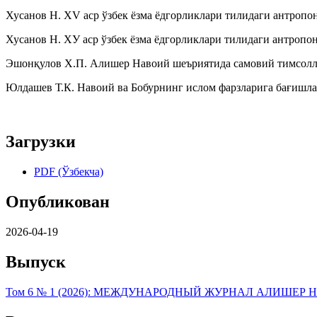
Хусанов Н. ХV аср ўзбек ёзма ёдгорликлари тилидаги антропон
Хусанов Н. ХУ аср ўзбек ёзма ёдгорликлари тилидаги антропон
Эшонқулов Х.П. Алишер Навоий шеъриятида самовий тимсоллар 
Юлдашев Т.К. Навоий ва Бобурнинг ислом фарзларига бағишлан
Загрузки
PDF (Ўзбекча)
Опубликован
2026-04-19
Выпуск
Том 6 № 1 (2026): МЕЖДУНАРОДНЫЙ ЖУРНАЛ АЛИШЕР