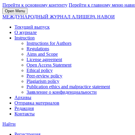
Перейти к основному контенту
Перейти к главному меню нави
Open Menu
МЕЖДУНАРОДНЫЙ ЖУРНАЛ АЛИШЕРА НАВОИ
Текущий выпуск
О журнале
Instruction
Instructions for Authors
Regulations
Aims and Scope
License agreement
Open Access Statement
Ethical policy
Peer-review policy
Plagiarism policy
Publication ethics and malpractice statement
Заявление о конфиденциальности
Архивы
Отправка материалов
Редакция
Контакты
Найти
Регистрация