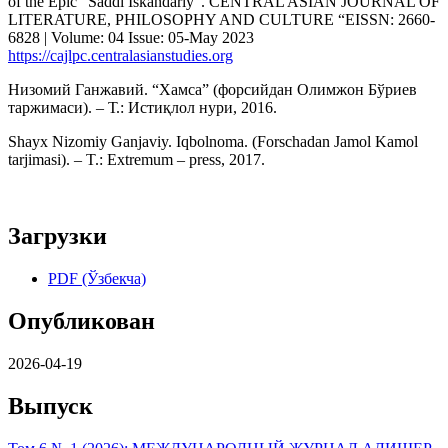
of the Epic “Saddi Iskandariy”. CENTRAL ASIAN JOURNAL OF
LITERATURE, PHILOSOPHY AND CULTURE “EISSN: 2660-
6828 | Volume: 04 Issue: 05-May 2023
https://cajlpc.centralasianstudies.org
Низомий Ганжавий. “Хамса” (форсийдан Олимжон Бўриев
таржимаси). – Т.: Истиқлол нури, 2016.
Shayx Nizomiy Ganjaviy. Iqbolnoma. (Forschadan Jamol Kamol
tarjimasi). – T.: Extremum – press, 2017.
Загрузки
PDF (Ўзбекча)
Опубликован
2026-04-19
Выпуск