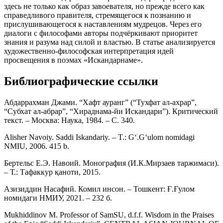
здесь не только как образ завоевателя, но прежде всего как
справедливого правителя, стремящегося к познанию и
прислушивающегося к наставлениям мудрецов. Через его
диалоги с философами авторы подчёркивают приоритет
знания и разума над силой и властью. В статье анализируется
художественно-философская интерпретация идей
просвещения в поэмах «Искандарнаме».
Библиографические ссылки
Абдаррахман Джами. “Хафт ауранг” (“Тухфат ал-ахрар”,
“Субхат ал-абрар”, “Хираднама-йи Искандари”). Критический
текст. – Москва: Наука, 1984. – C. 340.
Alisher Navoiy. Saddi Iskandariy. – T.: G‘.G‘ulom nomidagi
NMIU, 2006. 415 b.
Бертельс Е.Э. Навоий. Монография (И.К.Мирзаев таржимаси).
– Т.: Тафаккур қаноти, 2015.
Азизиддин Насафий. Комил инсон. – Тошкент: Ғ.Ғулом
номидаги НМИУ, 2021. – 232 б.
Mukhiddinov M. Professor of SamSU, d.f.f. Wisdom in the Praises