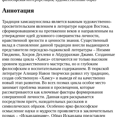
Аннотация
Традиция хамсашунослика является важным художественно-
просветительским явлением в литературе народов Востока,
сформировавшимся на протяжении веков и направленным на
утверждение идей духовного совершенства личности,
нравственной зрелости и ценности знания. Существенный
вклад в становление данной традиции внесли выдающиеся
представители персидско-таджикской литературы – Низами
Гянджеви, Хосров Дехлеви и Абдуррахман Джами. Созданные
ими поэмы цикла «Хамса» отличаются не только высоким
уровнем художественного мастерства, но и глубоким
философским и воспитательным содержанием. В тюркской
литературе Алишер Навои творчески развил эту традицию,
создав собственную «Хамсу» и выведя её на качественно
новый этап развития. Во всех поэмах цикла особое место
занимает проблема знания и просвещения, которые
рассматриваются как ключевые факторы формирования
совершенной личности. Данная идея раскрывается
посредством притч, назидательных рассказов и
символических образов. Особенно ярко философское
осмысление науки и мудрости проявляется в заключительных
поэмах – «Искандарнаме». Образ Искандара представлен