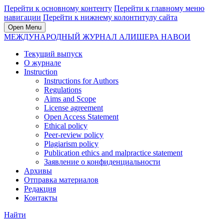
Перейти к основному контенту
Перейти к главному меню
навигации
Перейти к нижнему колонтитулу сайта
Open Menu
МЕЖДУНАРОДНЫЙ ЖУРНАЛ АЛИШЕРА НАВОИ
Текущий выпуск
О журнале
Instruction
Instructions for Authors
Regulations
Aims and Scope
License agreement
Open Access Statement
Ethical policy
Peer-review policy
Plagiarism policy
Publication ethics and malpractice statement
Заявление о конфиденциальности
Архивы
Отправка материалов
Редакция
Контакты
Найти