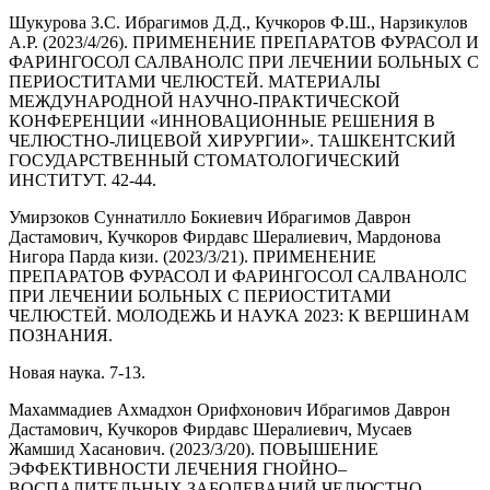
Шукурова З.С. Ибрагимов Д.Д., Кучкоров Ф.Ш., Нарзикулов
А.Р. (2023/4/26). ПРИМЕНЕНИЕ ПРЕПАРАТОВ ФУРАСОЛ И
ФАРИНГОСОЛ САЛВАНОЛС ПРИ ЛЕЧЕНИИ БОЛЬНЫХ С
ПЕРИОСТИТАМИ ЧЕЛЮСТЕЙ. МАТЕРИАЛЫ
МЕЖДУНАРОДНОЙ НАУЧНО-ПРАКТИЧЕСКОЙ
КОНФЕРЕНЦИИ «ИННОВАЦИОННЫЕ РЕШЕНИЯ В
ЧЕЛЮСТНО-ЛИЦЕВОЙ ХИРУРГИИ». ТАШКЕНТСКИЙ
ГОСУДАРСТВЕННЫЙ СТОМАТОЛОГИЧЕСКИЙ
ИНСТИТУТ. 42-44.
Умирзоков Суннатилло Бокиевич Ибрагимов Даврон
Дастамович, Кучкоров Фирдавс Шералиевич, Мардонова
Нигора Парда кизи. (2023/3/21). ПРИМЕНЕНИЕ
ПРЕПАРАТОВ ФУРАСОЛ И ФАРИНГОСОЛ САЛВАНОЛС
ПРИ ЛЕЧЕНИИ БОЛЬНЫХ С ПЕРИОСТИТАМИ
ЧЕЛЮСТЕЙ. МОЛОДЕЖЬ И НАУКА 2023: К ВЕРШИНАМ
ПОЗНАНИЯ.
Новая наука. 7-13.
Махаммадиев Ахмадхон Орифхонович Ибрагимов Даврон
Дастамович, Кучкоров Фирдавс Шералиевич, Мусаев
Жамшид Хасанович. (2023/3/20). ПОВЫШЕНИЕ
ЭФФЕКТИВНОСТИ ЛЕЧЕНИЯ ГНОЙНО–
ВОСПАЛИТЕЛЬНЫХ ЗАБОЛЕВАНИЙ ЧЕЛЮСТНО–