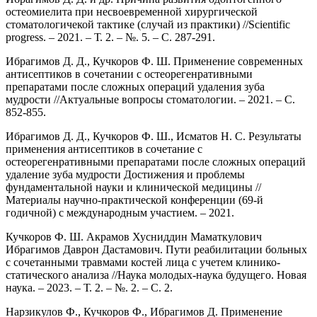
остеомиелита при несвоевременной хирургической
стоматологичекой тактике (случай из практики) //Scientific
progress. – 2021. – Т. 2. – №. 5. – С. 287-291.
Ибрагимов Д. Д., Кучкоров Ф. Ш. Применение современных
антисептиков в сочетании с остеорегенративными
препаратами после сложных операций удаления зуба
мудрости //Актуальные вопросы стоматологии. – 2021. – С.
852-855.
Ибрагимов Д. Д., Кучкоров Ф. Ш., Исматов Н. С. Результаты
применения антисептиков в сочетание с
остеорегенративными препаратами после сложных операций
удаление зуба мудрости Достижения и проблемы
фундаментальной науки и клинической медицины //
Материалы научно-практической конференции (69-й
годичной) с международным участием. – 2021.
Кучкоров Ф. Ш. Акрамов Хусниддин Маматкулович
Ибрагимов Даврон Дастамович. Пути реабилитации больных
с сочетанными травмами костей лица с учетем клинико-
статического анализа //Наука молодых-наука будущего. Новая
наука. – 2023. – Т. 2. – №. 2. – С. 2.
Нарзикулов Ф., Кучкоров Ф., Ибрагимов Д. Применение