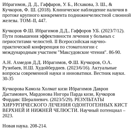
Ибрагимов, Д. Д., Гаффаров, У. Б., Исхакова, З. Ш., &
Кучкоров, Ф. Ш. (2018). Клиническое наблюдение наличия в
протоке крупного конкремента поднижнечелюстной слюнной
железы. ТОМ–II, 447.
Кучкоров Ф.Ш. Ибрагимов Д.Д., Гаффоров У.Б. (2023/7/12).
Пути повышения эффективности лечения у больных с
периоститами челюстей. II Всероссийская научно-
практической конференция по стоматологии с
международным участием "Максудовские чтения". 86-90.
А.Н. Ахмедов Д.Д. Ибрагимов, Ф.Ш. Кучкоров, О.А.
Рузибаев, Н.Ш. Худойбердиев. (2023/6/16). Актуальные
вопросы современной науки и инноватики. Вестник науки.
30-35
Кучкорова Камола Холмат кизи Ибрагимов Даврон
Дастамович, Мардонова Нигора Парда кизи, Кучкоров
Фирдавс Шералиевич. (2023/5/29). РЕЗУЛЬТАТЫ
ХИРУРГИЧЕСКОГО ЛЕЧЕНИЯ ОДОНТОГЕННЫХ КИСТ
ВЕРХНЕЙ И НИЖНЕЙ ЧЕЛЮСТИ. Научный потенциал –
2023.
Новая наука. 208-214.