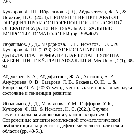
720.
Кучкоров, Ф. Ш., Ибрагимов, Д. Д., Абдуфаттоев, Ж. А., &
Исматов, Н. С. (2023). ПРИМЕНЕНИЕ ПРЕПАРАТОВ
ЭЛЮДРИЛ ПРО И ОСТЕОГЕНОН ПОСЛЕ СЛОЖНОЙ
ОПЕРАЦИИ УДАЛЕНИЕ ЗУБА. In АКТУАЛЬНЫЕ
ВОПРОСЫ СТОМАТОЛОГИИ (pp. 398-402).
Ибрагимов, Д. Д., Мардонова, Н. П., Исматов, Н. С., &
Кучкоров, Ф. Ш. (2023). ЖАҒ КИСТАЛАРИНИ
ДАВОЛАШДА ТРОМБОЦИТЛАР БИЛАН ТЎЙИНГАН
ФИБРИННИНГ ҚЎЛЛАШ АВЗАЛЛИГИ. MedUnion, 2(1), 88-
93.
Абдуллаев, Б. А., Абдуфаттоев, Ж. А., Антонов, А. А.,
Ануфриева, О. В., Базарова, Л. В., Бакаева, О. Н., ... &
Яворская, О. А. (2023). Фундаментальная и прикладная наука:
состояние и тенденции развития.
Ибрагимов, Д. Д., Мавлянова, У. М., Гаффаров, У. Б.,
Кучкоров, Ф. Ш., & Исматов, Н. С. (2021). Случай
гемифациальная микросомия у кровных братьев. In
Современные аспекты комплексной стоматологической
реабилитации пациентов с дефектами челюстно-лицевой
области (pp. 48-51).