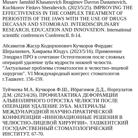
Musaev Jamshid Khasanovich Ibragimov Davron Dastamovich,
Kuchkorov Firdavs Sheralievich. (2023/5/25). IMPROVING THE
EFFECTIVENESS IN THE COMPLEX TREATMENT OF
PERIOSTITIS OF THE JAWS WITH THE USE OF DRUGS
DECASAN AND STOMORAD. INTERDISCIPLINARY
RESEARCH, EDUCATION AND INNOVATION. International
scientific conferences ConferencII. 8-14.
Абсаматов Жасур Кодирхонович Кучкоров Фирдавс
Шералиевич, Хамраева Юлдуз. (2023/5/16). Применение
Элюдрил ПРО в сочетание Остеогеноном после сложных
операций удаление зуба мудрости нижней челюсти.
"Актуальные проблемы стоматологии и челюстно-лицевой
хирургии". VI Международный конгресс стоматологов
г.Ташкент. 156-159.
Туйчиева М.А. Кучкоров Ф.Ш., Ибрагимов Д.Д., Норпулатов
Д.М. (2023/4/26). ПРОФИЛАКТИКА ДЕФОРАМЦИИ
АЛЬВЕОЛЯРНОГО ОТРОСТКА ЧЕЛЮСТИ ПОСЛЕ
ОПЕРАЦИИ УДАЛЕНИЕ ЗУБА. МАТЕРИАЛЫ
МЕЖДУНАРОДНОЙ НАУЧНО-ПРАКТИЧЕСКОЙ
КОНФЕРЕНЦИИ «ИННОВАЦИОННЫЕ РЕШЕНИЯ В
ЧЕЛЮСТНО-ЛИЦЕВОЙ ХИРУРГИИ». ТАШКЕНТСКИЙ
ГОСУДАРСТВЕННЫЙ СТОМАТОЛОГИЧЕСКИЙ
ИНСТИТУТ. 67-70.