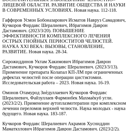
ЛИЦЕВОЙ ОБЛАСТИ. РАЗВИТИЕ ОБЩЕСТВА И НАУКИ
В СОВРЕМЕННЫХ УСЛОВИЯХ. Новая наука. 112-118.
Гаффоров Усмон Бобоназарович Исматов Навруз Самадович,
Кучкоров Фирдавс Шералиевич, Ибрагимов Даврон
Дастамович. (2023/3/20). ПОВЫШЕНИЕ
ЭФФЕКТИВНОСТИ КОМПЛЕКСНОГО ЛЕЧЕНИЯ
ОСТРЫХ ГНОЙНЫХ ПЕРИОСТИТОВ ЧЕЛЮСТЕЙ.
НАУКА XXI ВЕКА: ВЫЗОВЫ, СТАНОВЛЕНИЕ,
РАЗВИТИЕ. Новая наука. 28-34.
Сирожиддинов Уктам Хакимович Ибрагимов Даврон
Дастамович, Кучкоров Фирдавс Шералиевич. (2023/3/13).
Применение препарата Колапал КП-ЛМ при ограниченных
дефектах челюстей после операции цистэктомии.
Исследовательская работа – 2023. Новая наука. 16-19.
Омонов Отамурод Зиѐдуллаевич Кучкоров Фирдавс
Шералиевич, Файзуллаев Фармонбек Махмаѐкуб угли.
(2023/2/2). Применение аутоплазмотерапии при комплексном
лечении переломов верхней челюсти. Наука молодых - наука
будущего. Новая наука. 183-187.
Кучкоров Фирдавс Шералиевич Акрамов Хусниддин
Маматкулович Ибрагимов Даврон Дастамович. (2023/2/2).