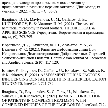
препарата элюдрил про в комплексном лечения для
профилактике в развитие переимплантитов //Дни молодых
учёных. – 2022. – №. 1. – С. 88-89.
Ibragimov, D. D., Mavlyanova, U. M., Gaffarov, U. B.,
KUCHKOROV, F., & Akramov, H. M. (2021). The case of
hemifacial microsomy in blood brothers. THEORETICAL &
APPLIED SCIENCE Учредители: Теоретическая и прикладная
наука, (9), 793-795.
Ибрагимов, Д. Д., Кучкаров, Ф. Ш., Азаматов, У. А., &
Валиеава, Ф. С. (2021). Развитие Деформации Лица При
Неправильном Диагностировании Доброкачестных Опухолей
Челюстно-Лицевой Области. Central Asian Journal of Theoretical
and Applied Science, 2(10), 117-120.
Ismatov, F., Ibragimov, D., Gaffarov, U., Iskhakova, Z., Valieva, F.,
& Kuchkorov, F. (2021). ASSESSMENT OF RISK FACTORS
INFLUENCING DENTAL HEALTH IN HIGHER EDUCATION
STUDENTS. InterConf, 721-732.
Ibragimov, D., Boymuradov, S., Gaffarov, U., Iskhakova, Z.,
Valieva, F., & Kuchkorov, F. (2021). IMMUNOCORRECTION
OF PATIENTS IN COMPLEX TREATMENT WITH
COMBINED INJURIES OF THE FACE BONES. InterConf, 712-