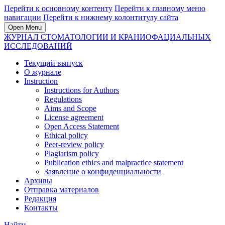
Перейти к основному контенту
Перейти к главному меню
навигации
Перейти к нижнему колонтитулу сайта
Open Menu
ЖУРНАЛ СТОМАТОЛОГИИ И КРАНИОФАЦИАЛЬНЫХ
ИССЛЕДОВАНИЙ
Текущий выпуск
О журнале
Instruction
Instructions for Authors
Regulations
Aims and Scope
License agreement
Open Access Statement
Ethical policy
Peer-review policy
Plagiarism policy
Publication ethics and malpractice statement
Заявление о конфиденциальности
Архивы
Отправка материалов
Редакция
Контакты
Найти