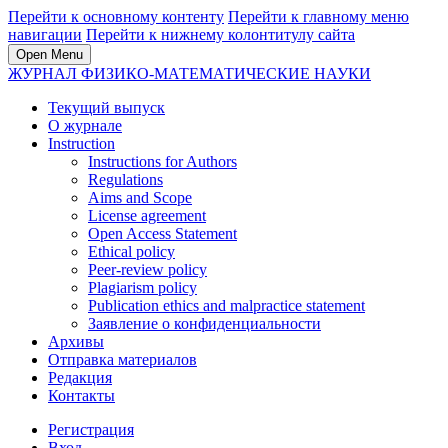
Перейти к основному контенту
Перейти к главному меню
навигации
Перейти к нижнему колонтитулу сайта
Open Menu
ЖУРНАЛ ФИЗИКО-МАТЕМАТИЧЕСКИЕ НАУКИ
Текущий выпуск
О журнале
Instruction
Instructions for Authors
Regulations
Aims and Scope
License agreement
Open Access Statement
Ethical policy
Peer-review policy
Plagiarism policy
Publication ethics and malpractice statement
Заявление о конфиденциальности
Архивы
Отправка материалов
Редакция
Контакты
Регистрация
Вход