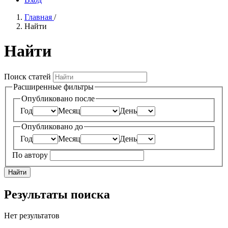
Главная
/
Найти
Найти
Поиск статей
Расширенные фильтры
Опубликовано после
Год
Месяц
День
Опубликовано до
Год
Месяц
День
По автору
Найти
Результаты поиска
Нет результатов