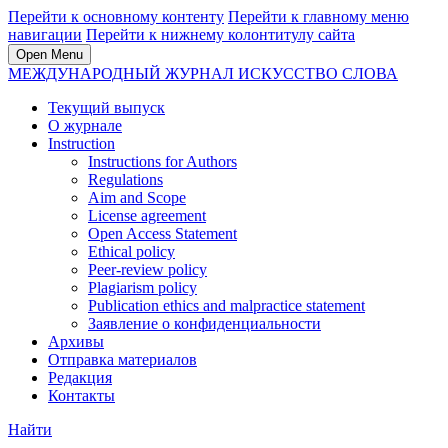
Перейти к основному контенту
Перейти к главному меню
навигации
Перейти к нижнему колонтитулу сайта
Open Menu
МЕЖДУНАРОДНЫЙ ЖУРНАЛ ИСКУССТВО СЛОВА
Текущий выпуск
О журнале
Instruction
Instructions for Authors
Regulations
Aim and Scope
License agreement
Open Access Statement
Ethical policy
Peer-review policy
Plagiarism policy
Publication ethics and malpractice statement
Заявление о конфиденциальности
Архивы
Отправка материалов
Редакция
Контакты
Найти