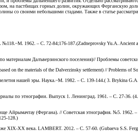
ти, и проблемы дальнейшего развития. Отдельно рассматриваютс
азом, на пастбищах горных долин, окружающих Ферганскую долин
лины со своими небольшими стадами. Также в статье рассматри
 ̶ М. 1962. – С. 72-84;176-187.(Zadneprovsky Yu.A. Ancient agricul
материалам Далъверзинского поселения)// Проблемы советский ар
sed on the materials of the Dalverzinsky settlement) // Problems of Sov
я нашей эры. Наука. ̶ М. 1982. – С. 139-144.( 3. Brykina G.A. Sou
по этнографии. Выпуск 1. Ленинград. 1961. – С. 27-36. (4. Sorokin
йрымачтау (Фергана). // Советская этнография. №5. 1962. – С. 1
 125-128.)
XIX-XX века. LAMBERT. 2012. – С. 57-60. (Gubaeva S.S. Fergana va