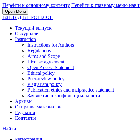
Перейти к основному контенту
Перейти к главному меню нави
Open Menu
ВЗГЛЯД В ПРОШЛОЕ
Текущий выпуск
О журнале
Instruction
Instructions for Authors
Regulations
Aims and Scope
License agreement
Open Access Statement
Ethical policy
Peer-review policy
Plagiarism policy
Publication ethics and malpractice statement
Заявление о конфиденциальности
Архивы
Отправка материалов
Редакция
Контакты
Найти
Регистрация