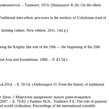
понента). – Ташкент, 1974. (Shaniyazov K.Sh. On the ethnic
ional inter-ethnic processes in the territory of Uzbekistan (end of
arming culture. New edition. 2011. 144 p.)
g the Kirghiz (the end of the 19th — the beginning of the 20th
l Asia and Kazakhstan. 1980. – Р. 43-54.)
. – Б. 50-54. (Abduraupov O. From the history of traditional
нг ўрни. // Марғилон шаҳрининг жаҳон цивилизацияси
 Б. 79-82. ( Pardaev M.H., Toshboev F.E. The role of pastoral
of world civilization. Proceedings of the international scientific