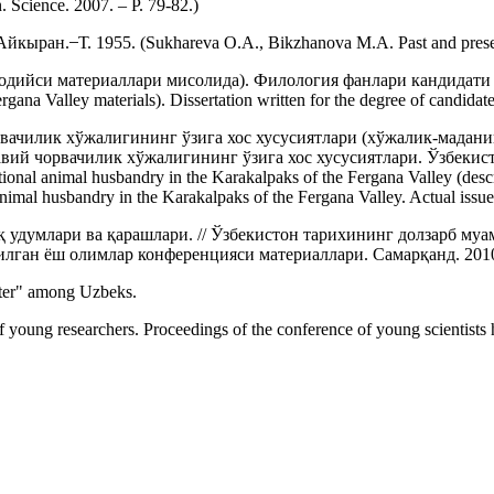
. Science. 2007. – Р. 79-82.)
н. ̶ Т. 1955. (Sukhareva O.A., Bikzhanova M.A. Past and present 
одийси материаллари мисолида). Филология фанлари кандидати 
ana Valley materials). Dissertation written for the degree of candidate 
ачилик хўжалигининг ўзига хос хусусиятлари (хўжалик-маданий 
вий чорвачилик хўжалигининг ўзига хос хусусиятлари. Ўзбекист
ional animal husbandry in the Karakalpaks of the Fergana Valley (descrip
al animal husbandry in the Karakalpaks of the Fergana Valley. Actual iss
қ удумлари ва қарашлари. // Ўзбекистон тарихининг долзарб му
лган ёш олимлар конференцияси материаллари. Самарқанд. 2010. 
nter" among Uzbeks.
 of young researchers. Proceedings of the conference of young scientist