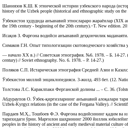
Шаниязов К.Ш. К этнической истории узбекского народа (истори
history of the Uzbek people (historical and ethnographic study on the
Ўзбекистон ҳудудида анъанавий этнослараро жараёнлар (XIX аср охири
the 19th century - beginning of the 20th century). ̶ T. New edition. 20
Исақов З. Фарғона водийси анъанавий деҳқончилик маданаяти. Янги н
Симаков Г.Н. Опыт типологизации скотоводческого хозяйства 
— начало XX в.) // Советская этнография. №6. 1978. – Б. 14-27. (1
century) // Soviet ethnography. No. 6. 1978. – Р. 14-27.)
Поляков С.П. Истарическая этнография Средней Азии и Казахстана. 
Ўзбекистон миллий энциклопедияси. 3-жилд. 493 бет. (12. Nationa
Толстова Л.С. Караклпаки Ферганской долины ... – С. 36. (Tolstova 
Абдураупов О. Ўзбек-қирғизларнинг анъанавий алоқалари тарихид
Uzbek-Kyrgyz relations (in the case of the Fergana Valley). // Scienti
Пардаев М.Ҳ., Тошбоев Ф.Э. Фарғона водийсининг қадим ва и
тарихидаги ўрни. Марғилон шаҳрининг 2000 йиллик юбилейига ба
peoples in the history of ancient and early medieval material culture of