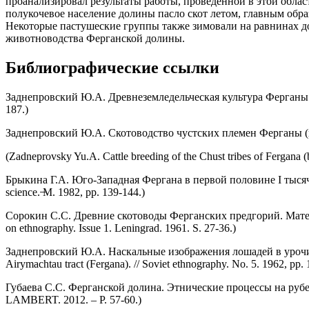
проанализировал результаты работы, проведенной в этой облас
полукочевое население долины пасло скот летом, главным обр
Некоторые пастушеские группы также зимовали на равнинах до
животноводства Ферганской долины.
Библиографические ссылки
Заднепровский Ю.А. Древнеземледельческая культура Ферганы. №118.
187.)
Заднепровский Ю.А. Скотоводство чустских племен Ферганы (по 
(Zadneprovsky Yu.A. Cattle breeding of the Chust tribes of Fergana (ba
Брыкина Г.А. Юго-Западная Фергана в первой половине I тысячелети
science. ̶M. 1982, pp. 139-144.)
Сорокин С.С. Древние скотоводы Ферганских предгорий. Материалы 
on ethnography. Issue 1. Leningrad. 1961. S. 27-36.)
Заднепровский Ю.А. Наскальные изображения лошадей в урочище А
Airymachtau tract (Fergana). // Soviet ethnography. No. 5. 1962, pp.
Губаева С.С. Ферганской долина. Этнические процессы на рубеже 
LAMBERT. 2012. – Р. 57-60.)