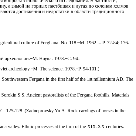
я вопросы этнологического исследования. В частности,
у, а зимой на горных пастбищах и лугах по склонам холмов.
ваются достижения и недостатки в области традиционного
tural culture of Ferghana. No. 118. ̶ M. 1962. – Р. 72-84; 176-
хеологии. ̶ М. Наука. 1978. ̶ С. 94-
iet archeology. ̶ M. The science. 1978. ̶ Р. 94-101.)
thwestern Fergana in the first half of the 1st millennium AD. The
 S.S. Ancient pastoralists of the Fergana foothills. Materials
25-128. (Zadneprovsky Yu.A. Rock carvings of horses in the
lley. Ethnic processes at the turn of the XIX-XX centuries.