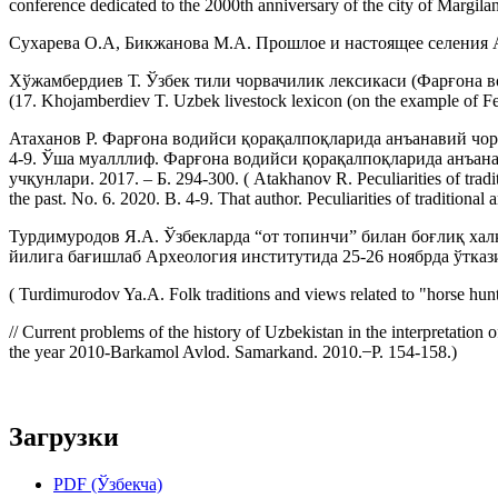
conference dedicated to the 2000th anniversary of the city of Margilan
Сухарева О.А, Бикжанова М.А. Прошлое и настоящее селения Айкыра
Хўжамбердиев Т. Ўзбек тили чорвачилик лексикаси (Фарғона в
(17. Khojamberdiev T. Uzbek livestock lexicon (on the example of Ferg
Атаханов Р. Фарғона водийси қорақалпоқларида анъанавий чорв
4-9. Ўша муалллиф. Фарғона водийси қорақалпоқларида анъана
учқунлари. 2017. – Б. 294-300. ( Atakhanov R. Peculiarities of tradit
the past. No. 6. 2020. B. 4-9. That author. Peculiarities of tradition
Турдимуродов Я.А. Ўзбекларда “от топинчи” билан боғлиқ хал
йилига бағишлаб Археология институтида 25-26 ноябрда ўткази
( Turdimurodov Ya.A. Folk traditions and views related to "horse hu
// Current problems of the history of Uzbekistan in the interpretation
the year 2010-Barkamol Avlod. Samarkand. 2010. ̶ Р. 154-158.)
Загрузки
PDF (Ўзбекча)