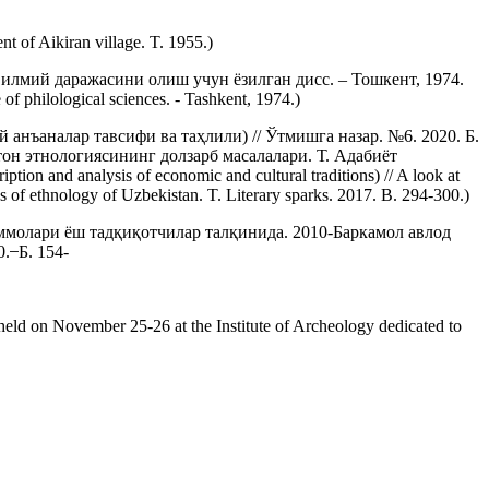
of Aikiran village. T. 1955.)
илмий даражасини олиш учун ёзилган дисс. – Тошкент, 1974.
of philological sciences. - Tashkent, 1974.)
анъаналар тавсифи ва таҳлили) // Ўтмишга назар. №6. 2020. Б.
он этнологиясининг долзарб масалалари. Т. Адабиёт
tion and analysis of economic and cultural traditions) // A look at
ues of ethnology of Uzbekistan. T. Literary sparks. 2017. B. 294-300.)
аммолари ёш тадқиқотчилар талқинида. 2010-Баркамол авлод
̶ Б. 154-
s held on November 25-26 at the Institute of Archeology dedicated to