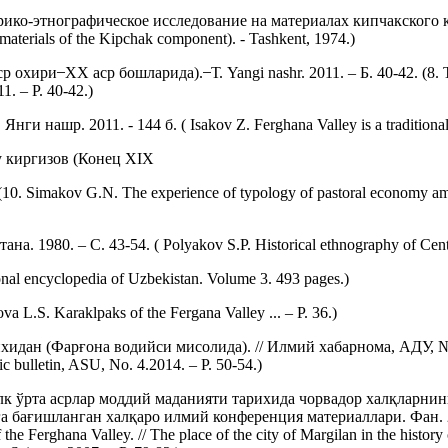
ко-этнографическое исследование на материалах кипчакского ком
 materials of the Kipchak component). - Tashkent, 1974.)
 ̶ ХХ аср бошларида). ̶ Т. Yangi nashr. 2011. – Б. 40-42. (8. Tradit
11. – Р. 40-42.)
ашр. 2011. - 144 б. ( Isakov Z. Ferghana Valley is a traditional f
у киргизов (Конец XIX
0. Simakov G.N. The experience of typology of pastoral economy amon
1980. – С. 43-54. ( Polyakov S.P. Historical ethnography of Centra
l encyclopedia of Uzbekistan. Volume 3. 493 pages.)
L.S. Karaklpaks of the Fergana Valley ... – Р. 36.)
ан (Фарғона водийси мисолида). // Илмий хабарнома, АДУ, №4.2014
fic bulletin, ASU, No. 4.2014. – Р. 50-54.)
лк ўрта асрлар моддий маданияти тарихида чорвадор халқларни
ғишланган халқаро илмий конференция материаллари. Фан. 2007. –
 the Ferghana Valley. // The place of the city of Margilan in the history 