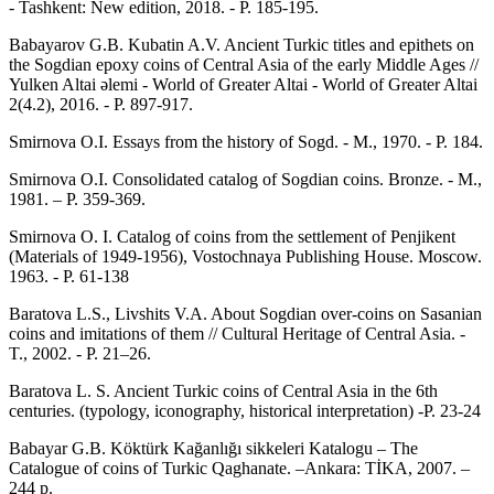
- Tashkent: New edition, 2018. - P. 185-195.
Babayarov G.B. Kubatin A.V. Ancient Turkic titles and epithets on
the Sogdian epoxy coins of Central Asia of the early Middle Ages //
Yulken Altai əlemi - World of Greater Altai - World of Greater Altai
2(4.2), 2016. - P. 897-917.
Smirnova O.I. Essays from the history of Sogd. - M., 1970. - P. 184.
Smirnova O.I. Consolidated catalog of Sogdian coins. Bronze. - M.,
1981. – P. 359-369.
Smirnova O. I. Catalog of coins from the settlement of Penjikent
(Materials of 1949-1956), Vostochnaya Publishing House. Moscow.
1963. - P. 61-138
Baratova L.S., Livshits V.A. About Sogdian over-coins on Sasanian
coins and imitations of them // Cultural Heritage of Central Asia. -
T., 2002. - P. 21–26.
Baratova L. S. Ancient Turkic coins of Central Asia in the 6th
centuries. (typology, iconography, historical interpretation) -P. 23-24
Babayar G.B. Köktürk Kağanlığı sikkeleri Katalogu – The
Catalogue of coins of Turkic Qaghanate. –Ankara: TİKA, 2007. –
244 p.