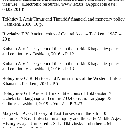
their use". [Electronic resource]. www.lex.uz. (Applicable date:
03.02.2018).
Tokhtiev I. Amir Timur and Timurids' financial and monetary policy.
-Tashkent, 2006. 16 p.
Rtveladze E.V. Ancient coins of Central Asia. – Tashkent, 1987. –
20 p.
Kubatin A.V. The system of titles in the Turkic Khaganate: genesis
and continuity. - Tashkent, 2016. - P. 12.
Kubatin A.V. The system of titles in the Turkic Khaganate: genesis
and continuity. - Tashkent, 2016. - P. 13.
Boboyorov G'.B. History and Numismatics of the Western Turkic
Khanate. -Tashkent, 2021.- P.5.
Boboyorov G.B Ancient Turkish title coins of Tokhoristan //
Uzbekistan: language and culture / Uzbekistan: Language &
Culture. - Tashkent, 2019. - Vol. 2. – P. 3-23
Malyavkin A. G. History of East Turkestan in the 7th - 10th
centuries. // East Turkestan in antiquity and the early Middle Ages.
History essays. Under. ed. - S. L. Tikhvinsky and others - M .: