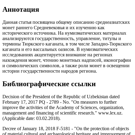
Аннотация
Данная статья посвящена общему описанию среднеазиатских
монет раннего Средневековья и их изучению как
исторического источника. На нумизматических материалах
анализируются государственность, управление, титулы и
термины Тюркского каганата, в том числе Западно-Тюркского
каганата и его вассальных оазисов. В нумизматических
исследованиях акцентируется внимание на регионах
нахождения монет, чтению монетных надписей, иконографии
и символических символов, а также роли монет в освещении
истории государственности народов региона.
Библиографические ссылки
Decision of the President of the Republic of Uzbekistan dated
February 17, 2017 PQ - 2789 - No. "On measures to further
improve the activities of the Academy of Sciences, organization,
management and financing of scientific research." www.lex.uz.
(Applicable date: 03.02.2018).
Decree of January 18, 2018 F-5181 - "On the protection of objects
of material cultural and archaeological heritage and improvement of