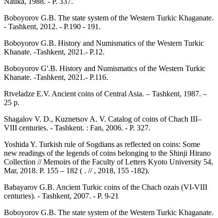
Nauka, 1988. - P. 337.
Boboyorov G.B. The state system of the Western Turkic Khaganate.
- Tashkent, 2012. - P.190 - 191.
Boboyorov G.B. History and Numismatics of the Western Turkic
Khanate. -Tashkent, 2021.- P.12.
Boboyorov G'.B. History and Numismatics of the Western Turkic
Khanate. -Tashkent, 2021.- P.116.
Rtveladze E.V. Ancient coins of Central Asia. – Tashkent, 1987. –
25 p.
Shagalov V. D., Kuznetsov A. V. Catalog of coins of Chach III–
VIII centuries. - Tashkent. : Fan, 2006. - P. 327.
Yoshida Y. Turkish rule of Sogdians as reflected on coins: Some
new readings of the legends of coins belonging to the Shinji Hirano
Collection // Memoirs of the Faculty of Letters Kyoto University 54,
Mar, 2018. P. 155 – 182 ( . // , 2018, 155 -182).
Babayarov G.B. Ancient Turkic coins of the Chach ozais (VI-VIII
centuries). - Tashkent, 2007. - P. 9-21
Boboyorov G.B. The state system of the Western Turkic Khaganate.