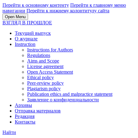
Перейти к основному контенту
Перейти к главному меню
навигации
Перейти к нижнему колонтитулу сайта
Open Menu
ВЗГЛЯД В ПРОШЛОЕ
Текущий выпуск
О журнале
Instruction
Instructions for Authors
Regulations
Aims and Scope
License agreement
Open Access Statement
Ethical policy
Peer-review policy
Plagiarism policy
Publication ethics and malpractice statement
Заявление о конфиденциальности
Архивы
Отправка материалов
Редакция
Контакты
Найти