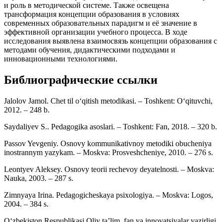
и роль в методической системе. Также освещена
трансформация концепции образования в условиях
современных образовательных парадигм и её значение в
эффективной организации учебного процесса. В ходе
исследования выявлена взаимосвязь концепции образования с
методами обучения, дидактическими подходами и
инновационными технологиями.
Библиографические ссылки
Jalolov Jamol. Chet til o‘qitish metodikasi. – Toshkent: O‘qituvchi,
2012. – 248 b.
Saydaliyev S.. Pedagogika asoslari. – Toshkent: Fan, 2018. – 320 b.
Passov Yevgeniy. Osnovy kommunikativnoy metodiki obucheniya
inostrannym yazykam. – Moskva: Prosveshcheniye, 2010. – 276 s.
Leontyev Aleksey. Osnovy teorii rechevoy deyatelnosti. – Moskva:
Nauka, 2003. – 287 s.
Zimnyaya Irina. Pedagogicheskaya psixologiya. – Moskva: Logos,
2004. – 384 s.
Oʻzbekiston Respublikasi Oliy taʼlim, fan va innovatsiyalar vazirligi.