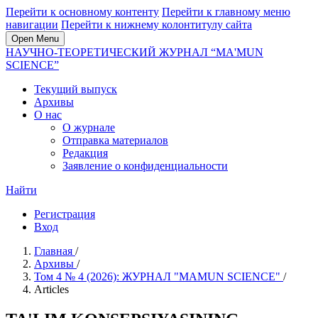
Перейти к основному контенту
Перейти к главному меню
навигации
Перейти к нижнему колонтитулу сайта
Open Menu
НАУЧНО-ТЕОРЕТИЧЕСКИЙ ЖУРНАЛ “MA'MUN
SCIENCE”
Текущий выпуск
Архивы
О нас
О журнале
Отправка материалов
Редакция
Заявление о конфиденциальности
Найти
Регистрация
Вход
Главная
/
Архивы
/
Том 4 № 4 (2026): ЖУРНАЛ "MAMUN SCIENCE"
/
Articles