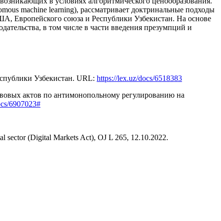
возникающих в условиях алгоритмического ценообразования.
onomous machine learning), рассматривает доктринальные подходы
А, Европейского союза и Республики Узбекистан. На основе
ательства, в том числе в части введения презумпций и
Республики Узбекистан. URL:
https://lex.uz/docs/6518383
равовых актов по антимонопольному регулированию на
docs/6907023#
l sector (Digital Markets Act), OJ L 265, 12.10.2022.