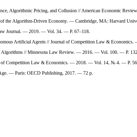
elligence, Algorithmic Pricing, and Collusion // American Economic Re
ls of the Algorithm-Driven Economy. — Cambridge, MA: Harvard Unive
Law Journal. — 2019. — Vol. 34. — P. 67–118.
nomous Artificial Agents // Journal of Competition Law & Economics.
 of Algorithms // Minnesota Law Review. — 2016. — Vol. 100. — P. 1
al of Competition Law & Economics. — 2018. — Vol. 14, № 4. — P. 5
 Age. — Paris: OECD Publishing, 2017. — 72 p.