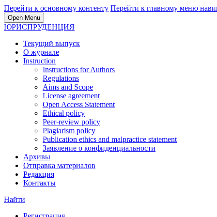
Перейти к основному контенту
Перейти к главному меню нави
Open Menu
ЮРИСПРУДЕНЦИЯ
Текущий выпуск
О журнале
Instruction
Instructions for Authors
Regulations
Aims and Scope
License agreement
Open Access Statement
Ethical policy
Peer-review policy
Plagiarism policy
Publication ethics and malpractice statement
Заявление о конфиденциальности
Архивы
Отправка материалов
Редакция
Контакты
Найти
Регистрация