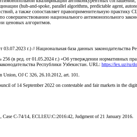
антимонопольной квалификации антиконкурентных соглашений, 
ции (hub-and-spoke, parallel algorithms, predictable agent, aut
ствий, а также сопоставляет правоприменительную практику СШ
по совершенствованию национального антимонопольного законод
нии ценовых алгоритмов.
 03.07.2023 г.) // Национальная база данных законодательства 
256 (в ред. от 01.05.2024 г.) «Об утверждении нормативных п
законодательства Республики Узбекистан. URL:
https://lex.uz/ru/
an Union, OJ C 326, 26.10.2012, art. 101.
cil of 14 September 2022 on contestable and fair markets in the digita
a, Case C-74/14, ECLI:EU:C:2016:42, Judgment of 21 January 2016.