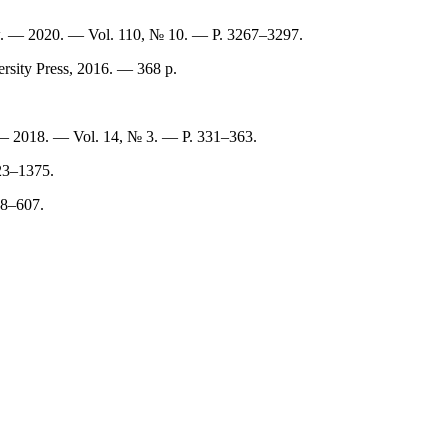
view. — 2020. — Vol. 110, № 10. — P. 3267–3297.
rsity Press, 2016. — 368 p.
 — 2018. — Vol. 14, № 3. — P. 331–363.
323–1375.
68–607.