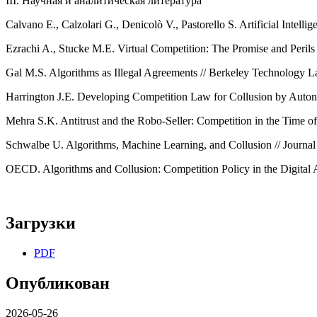
III. Научная и аналитическая литература
Calvano E., Calzolari G., Denicolò V., Pastorello S. Artificial Int
Ezrachi A., Stucke M.E. Virtual Competition: The Promise and Peri
Gal M.S. Algorithms as Illegal Agreements // Berkeley Technology 
Harrington J.E. Developing Competition Law for Collusion by Auto
Mehra S.K. Antitrust and the Robo-Seller: Competition in the Time
Schwalbe U. Algorithms, Machine Learning, and Collusion // Journ
OECD. Algorithms and Collusion: Competition Policy in the Digital
Загрузки
PDF
Опубликован
2026-05-26