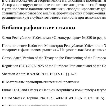
В статье исследуются теоретические и прикладные проблемы 
Автор анализирует основные типологии алгоритмической координа
к установлению наличия соглашения и скоординированных дей
сравнительно-правового анализа формулируются предложения 
расширения круга субъектов ответственности при использова
Библиографические ссылки
Закон Республики Узбекистан «О конкуренции» № 850 (в ред. от
Постановление Кабинета Министров Республики Узбекистан № 
товарном и финансовом рынках» // Национальная база данных 
Consolidated Version of the Treaty on the Functioning of the Europe
Regulation (EU) 2022/1925 of the European Parliament and of the Coun
Sherman Antitrust Act of 1890, 15 U.S.C. §§ 1–7.
II. Материалы правоприменительной практики
Eturas UAB and Others v Lietuvos Respublikos konkurencijos taryb
United States v. Topkins, No. CR 15-00201 WHO (N.D. Cal. 2015).