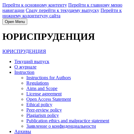
Перейти к основному контенту
Перейти к главному меню
навигации
Сразу перейти к текущему выпуску
Перейти к
нижнему колонтитулу сайта
Open Menu
ЮРИСПРУДЕНЦИЯ
ЮРИСПРУДЕНЦИЯ
Текущий выпуск
О журнале
Instruction
Instructions for Authors
Regulations
Aims and Scope
License agreement
Open Access Statement
Ethical policy
Peer-review policy
Plagiarism policy
Publication ethics and malpractice statement
Заявление о конфиденциальности
Архивы