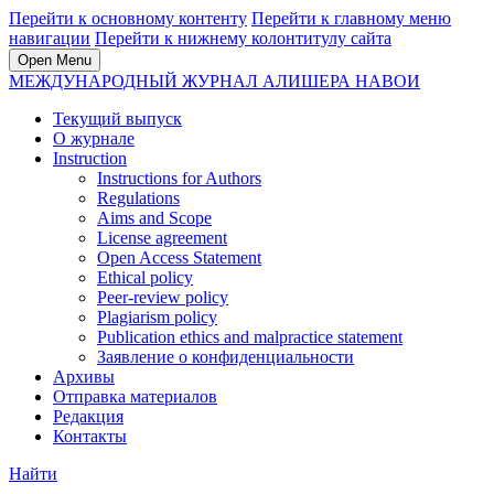
Перейти к основному контенту
Перейти к главному меню
навигации
Перейти к нижнему колонтитулу сайта
Open Menu
МЕЖДУНАРОДНЫЙ ЖУРНАЛ АЛИШЕРА НАВОИ
Текущий выпуск
О журнале
Instruction
Instructions for Authors
Regulations
Aims and Scope
License agreement
Open Access Statement
Ethical policy
Peer-review policy
Plagiarism policy
Publication ethics and malpractice statement
Заявление о конфиденциальности
Архивы
Отправка материалов
Редакция
Контакты
Найти