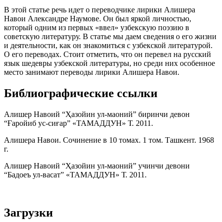
В этой статье речь идет о переводчике лирики Алишера
Навои Александре Наумове. Он был яркой личностью,
который одним из первых «ввел» узбекскую поэзию в
советскую литературу. В статье мы даем сведения о его жизни
и деятельности, как он знакомиться с узбекской литературой.
О его переводах. Стоит отметить, что он перевел на русский
язык шедевры узбекской литературы, но среди них особенное
место занимают переводы лирики Алишера Навои.
Библиографические ссылки
Алишер Навоий “Ҳазойин ул-маоний” биринчи девон
“Ғаройиб ус-сиғар” «ТАМАДДУН» Т. 2011.
Алишера Навои. Сочинение в 10 томах. 1 том. Ташкент. 1968
г.
Алишер Навоий “Ҳазойин ул-маоний” учинчи девони
“Бадоеъ ул-васат” «ТАМАДДУН» Т. 2011.
Загрузки