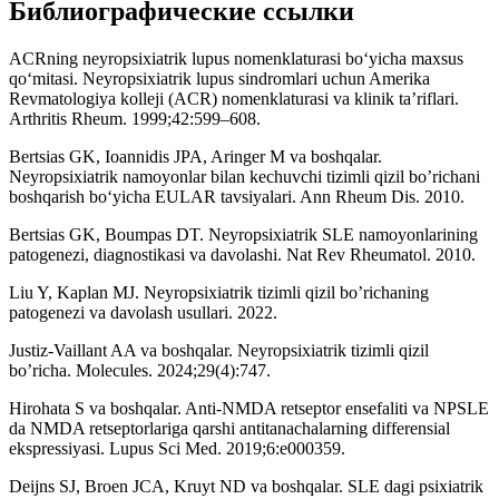
Библиографические ссылки
ACRning neyropsixiatrik lupus nomenklaturasi bo‘yicha maxsus
qo‘mitasi. Neyropsixiatrik lupus sindromlari uchun Amerika
Revmatologiya kolleji (ACR) nomenklaturasi va klinik ta’riflari.
Arthritis Rheum. 1999;42:599–608.
Bertsias GK, Ioannidis JPA, Aringer M va boshqalar.
Neyropsixiatrik namoyonlar bilan kechuvchi tizimli qizil bo’richani
boshqarish bo‘yicha EULAR tavsiyalari. Ann Rheum Dis. 2010.
Bertsias GK, Boumpas DT. Neyropsixiatrik SLE namoyonlarining
patogenezi, diagnostikasi va davolashi. Nat Rev Rheumatol. 2010.
Liu Y, Kaplan MJ. Neyropsixiatrik tizimli qizil bo’richaning
patogenezi va davolash usullari. 2022.
Justiz-Vaillant AA va boshqalar. Neyropsixiatrik tizimli qizil
bo’richa. Molecules. 2024;29(4):747.
Hirohata S va boshqalar. Anti-NMDA retseptor ensefaliti va NPSLE
da NMDA retseptorlariga qarshi antitanachalarning differensial
ekspressiyasi. Lupus Sci Med. 2019;6:e000359.
Deijns SJ, Broen JCA, Kruyt ND va boshqalar. SLE dagi psixiatrik