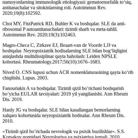
namoyonlarning immunologik etiologiyasi: gematoensefalik to‘siq,
antitanachalar va sitokinlarning roli. Autoimmun Rev.
2020;19(8):102592.
Choi MY, FitzPatrick RD, Buhler K va boshqalar. SLE da anti-
ribosomal P autoantitanachalari: tizimli sharh va meta-tahlil.
Autoimmun Rev. 2020;19(3):102463.
Magro-Checa C, Zirkzee EJ, Beaart-van de Voorde LJJ va
boshqalar. Neyropsixiatrik hodisalarning SLE bilan bog‘liqligini
aniqlashda multidissiplinar qayta baholash: Leiden NPSLE
kohortasi. Rheumatology.2017;56(10):1676–1683.
Nived O. CNS lupusi uchun ACR nomenklaturasining qayta ko‘rib
chiqilishi. Lupus. 2003.
Fanouriakis A va boshqalar. Tizimli qizil bo’richani boshqarish
bo‘yicha EULAR tavsiyalari: 2019 yil yangilanishi. Ann Rheum
Dis. 2019.
Hanly JG va boshqalar. SLE bilan kasallangan bemorlarning
xalqaro kohortasida neyropsixiatrik hodisalar. Ann Rheum Dis.
2010.
«Tizimli qizil bo’richada nevrologik va psixik buzilishlar». S.S.
Korsakov nomidagi Nevrologiya va psixiatriya jurnali. 2010