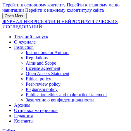
Перейти к основному контенту
Перейти к главному меню
навигации
Перейти к нижнему колонтитулу сайта
Open Menu
ЖУРНАЛ НЕВРОЛОГИИ И НЕЙРОХИРУРГИЧЕСКИХ
ИССЛЕДОВАНИЙ
Текущий выпуск
О журнале
Instruction
Instructions for Authors
Regulations
Aims and Scope
License agreement
Open Access Statement
Ethical policy
Peer-review policy
Plagiarism policy
Publication ethics and malpractice statement
Заявление о конфиденциальности
Архивы
Отправка материалов
Редакция
Контакты
Найти