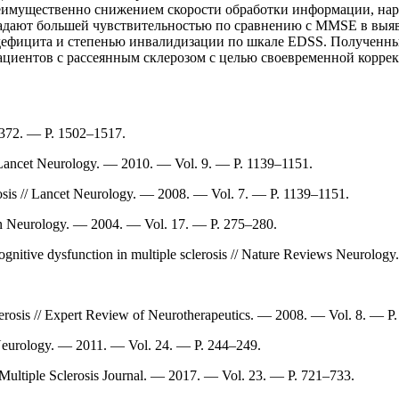
реимущественно снижением скорости обработки информации, на
адают большей чувствительностью по сравнению с MMSE в выя
дефицита и степенью инвалидизации по шкале EDSS. Полученны
циентов с рассеянным склерозом с целью своевременной коррек
. 372. — P. 1502–1517.
// Lancet Neurology. — 2010. — Vol. 9. — P. 1139–1151.
rosis // Lancet Neurology. — 2008. — Vol. 7. — P. 1139–1151.
 in Neurology. — 2004. — Vol. 17. — P. 275–280.
gnitive dysfunction in multiple sclerosis // Nature Reviews Neurology.
clerosis // Expert Review of Neurotherapeutics. — 2008. — Vol. 8. — P
 Neurology. — 2011. — Vol. 24. — P. 244–249.
// Multiple Sclerosis Journal. — 2017. — Vol. 23. — P. 721–733.