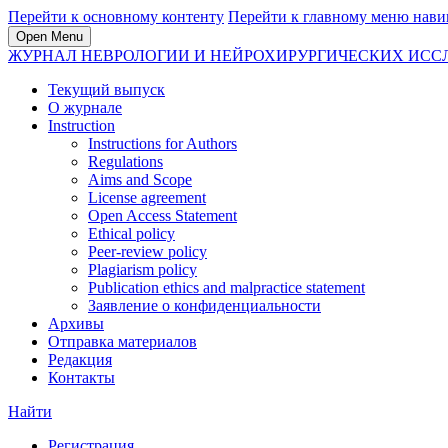
Перейти к основному контенту
Перейти к главному меню нави
Open Menu
ЖУРНАЛ НЕВРОЛОГИИ И НЕЙРОХИРУРГИЧЕСКИХ ИС
Текущий выпуск
О журнале
Instruction
Instructions for Authors
Regulations
Aims and Scope
License agreement
Open Access Statement
Ethical policy
Peer-review policy
Plagiarism policy
Publication ethics and malpractice statement
Заявление о конфиденциальности
Архивы
Отправка материалов
Редакция
Контакты
Найти
Регистрация