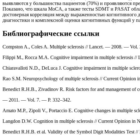
выявляются у большинства пациентов (70%) и проявляются п
Показано, что шкала MoCA, а также тесты SDMT и PASAT обл
достоверная корреляция между выраженностью когнитивного 
диагностики и комплексной оценки когнитивных функций у па
Библиографические ссылки
Compston A., Coles A. Multiple sclerosis // Lancet. — 2008. — Vol
Filippi M., Rocca M.A. Cognitive impairment in multiple sclerosis 
Chiaravalloti N.D., DeLuca J. Cognitive impairment in multiple scle
Rao S.M. Neuropsychology of multiple sclerosis // Current Opinion
Benedict R.H.B., Zivadinov R. Risk factors for and management of co
— 2011. — Vol. 7. — P. 332–342.
Amato M.P., Zipoli V., Portaccio E. Cognitive changes in multiple s
Langdon D.W. Cognition in multiple sclerosis // Current Opinion in
Benedict R.H.B. et al. Validity of the Symbol Digit Modalities Test 