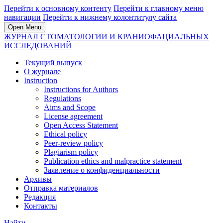
Перейти к основному контенту
Перейти к главному меню
навигации
Перейти к нижнему колонтитулу сайта
Open Menu
ЖУРНАЛ СТОМАТОЛОГИИ И КРАНИОФАЦИАЛЬНЫХ
ИССЛЕДОВАНИЙ
Текущий выпуск
О журнале
Instruction
Instructions for Authors
Regulations
Aims and Scope
License agreement
Open Access Statement
Ethical policy
Peer-review policy
Plagiarism policy
Publication ethics and malpractice statement
Заявление о конфиденциальности
Архивы
Отправка материалов
Редакция
Контакты
Найти