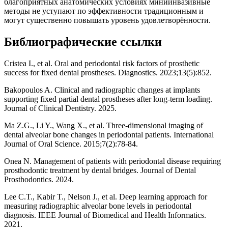
благоприятных анатомических условиях миниинвазивные
методы не уступают по эффективности традиционным и
могут существенно повышать уровень удовлетворённости.
Библиографические ссылки
Cristea I., et al. Oral and periodontal risk factors of prosthetic
success for fixed dental prostheses. Diagnostics. 2023;13(5):852.
Bakopoulos A. Clinical and radiographic changes at implants
supporting fixed partial dental prostheses after long-term loading.
Journal of Clinical Dentistry. 2025.
Ma Z.G., Li Y., Wang X., et al. Three-dimensional imaging of
dental alveolar bone changes in periodontal patients. International
Journal of Oral Science. 2015;7(2):78-84.
Onea N. Management of patients with periodontal disease requiring
prosthodontic treatment by dental bridges. Journal of Dental
Prosthodontics. 2024.
Lee C.T., Kabir T., Nelson J., et al. Deep learning approach for
measuring radiographic alveolar bone levels in periodontal
diagnosis. IEEE Journal of Biomedical and Health Informatics.
2021.