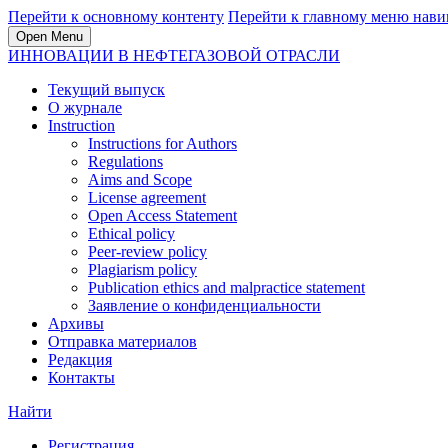
Перейти к основному контенту
Перейти к главному меню нави
Open Menu
ИННОВАЦИИ В НЕФТЕГАЗОВОЙ ОТРАСЛИ
Текущий выпуск
О журнале
Instruction
Instructions for Authors
Regulations
Aims and Scope
License agreement
Open Access Statement
Ethical policy
Peer-review policy
Plagiarism policy
Publication ethics and malpractice statement
Заявление о конфиденциальности
Архивы
Отправка материалов
Редакция
Контакты
Найти
Регистрация