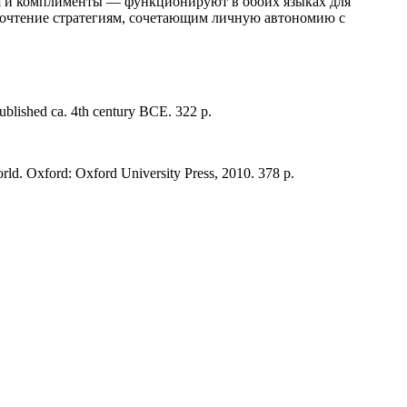
ния и комплименты — функционируют в обоих языках для
дпочтение стратегиям, сочетающим личную автономию с
ublished ca. 4th century BCE. 322 p.
rld. Oxford: Oxford University Press, 2010. 378 p.