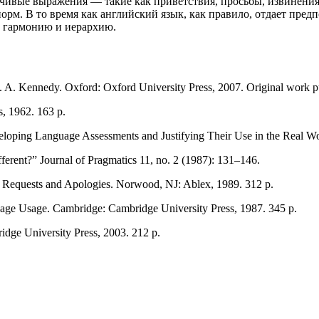
тойчивые выражения — такие как приветствия, просьбы, извине
рм. В то время как английский язык, как правило, отдает пре
ю гармонию и иерархию.
G. A. Kennedy. Oxford: Oxford University Press, 2007. Original work p
, 1962. 163 p.
eloping Language Assessments and Justifying Their Use in the Real Wo
ferent?” Journal of Pragmatics 11, no. 2 (1987): 131–146.
: Requests and Apologies. Norwood, NJ: Ablex, 1989. 312 p.
uage Usage. Cambridge: Cambridge University Press, 1987. 345 p.
idge University Press, 2003. 212 p.