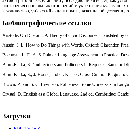
актов и риторическом анализе, исследование изучает, как ус
построения социальных отношений и укрепления культурных но
вежливостью, узбекский акцентирует уважение, общественну
Библиографические ссылки
Aristotle. On Rhetoric: A Theory of Civic Discourse. Translated by 
Austin, J. L. How to Do Things with Words. Oxford: Clarendon Press
Bachman, L. F., A. S. Palmer. Language Assessment in Practice: Dev
Blum-Kulka, S. “Indirectness and Politeness in Requests: Same or Dif
Blum-Kulka, S., J. House, and G. Kasper. Cross-Cultural Pragmatics
Brown, P., and S. C. Levinson. Politeness: Some Universals in Lang
Crystal, D. English as a Global Language. 2nd ed. Cambridge: Cambr
Загрузки
PDF (English)