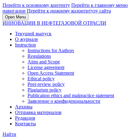
Перейти к основному контенту
Перейти к главному меню
навигации
Перейти к нижнему колонтитулу сайта
Open Menu
ИННОВАЦИИ В НЕФТЕГАЗОВОЙ ОТРАСЛИ
Текущий выпуск
О журнале
Instruction
Instructions for Authors
Regulations
Aims and Scope
License agreement
Open Access Statement
Ethical policy
Peer-review policy
Plagiarism policy
Publication ethics and malpractice statement
Заявление о конфиденциальности
Архивы
Отправка материалов
Редакция
Контакты
Найти