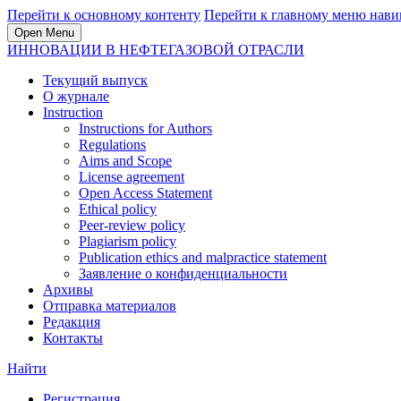
Перейти к основному контенту
Перейти к главному меню нави
Open Menu
ИННОВАЦИИ В НЕФТЕГАЗОВОЙ ОТРАСЛИ
Текущий выпуск
О журнале
Instruction
Instructions for Authors
Regulations
Aims and Scope
License agreement
Open Access Statement
Ethical policy
Peer-review policy
Plagiarism policy
Publication ethics and malpractice statement
Заявление о конфиденциальности
Архивы
Отправка материалов
Редакция
Контакты
Найти
Регистрация