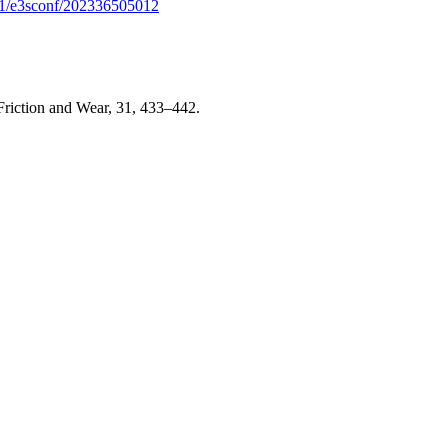
051/e3sconf/202336505012
 Friction and Wear, 31, 433–442.