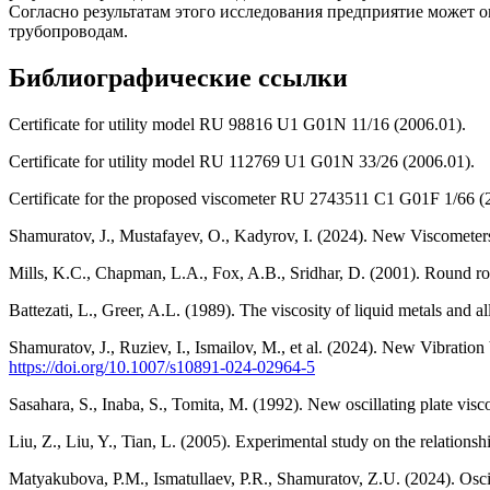
Согласно результатам этого исследования предприятие может о
трубопроводам.
Библиографические ссылки
Certificate for utility model RU 98816 U1 G01N 11/16 (2006.01).
Certificate for utility model RU 112769 U1 G01N 33/26 (2006.01).
Certificate for the proposed viscometer RU 2743511 C1 G01F 1/66 (
Shamuratov, J., Mustafayev, O., Kadyrov, I. (2024). New Viscometers
Mills, K.C., Chapman, L.A., Fox, A.B., Sridhar, D. (2001). Round robi
Battezati, L., Greer, A.L. (1989). The viscosity of liquid metals and 
Shamuratov, J., Ruziev, I., Ismailov, M., et al. (2024). New Vibrati
https://doi.org/10.1007/s10891-024-02964-5
Sasahara, S., Inaba, S., Tomita, M. (1992). New oscillating plate vis
Liu, Z., Liu, Y., Tian, L. (2005). Experimental study on the relations
Matyakubova, P.M., Ismatullaev, P.R., Shamuratov, Z.U. (2024). Osci