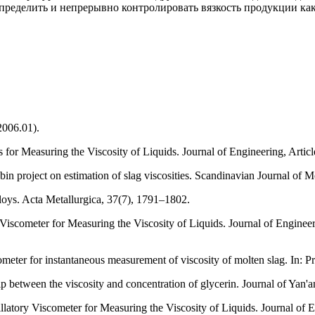
пределить и непрерывно контролировать вязкость продукции как
2006.01).
 for Measuring the Viscosity of Liquids. Journal of Engineering, Arti
n project on estimation of slag viscosities. Scandinavian Journal of M
alloys. Acta Metallurgica, 37(7), 1791–1802.
on Viscometer for Measuring the Viscosity of Liquids. Journal of Engin
cometer for instantaneous measurement of viscosity of molten slag. In: P
hip between the viscosity and concentration of glycerin. Journal of Yan'
llatory Viscometer for Measuring the Viscosity of Liquids. Journal of