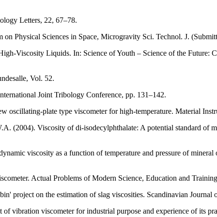
bology Letters, 22, 67–78.
 on Physical Sciences in Space, Microgravity Sci. Technol. J. (Submit
-Viscosity Liquids. In: Science of Youth – Science of the Future: Colle
desalle, Vol. 52.
: International Joint Tribology Conference, pp. 131–142.
 oscillating-plate type viscometer for high-temperature. Material Inst
A. (2004). Viscosity of di-isodecylphthalate: A potential standard of m
namic viscosity as a function of temperature and pressure of mineral oi
viscometer. Actual Problems of Modern Science, Education and Training
in' project on the estimation of slag viscosities. Scandinavian Journal
f vibration viscometer for industrial purpose and experience of its pra