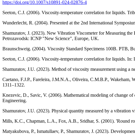
https://doi.org/10.1007/s10891-024-02876-4
Seeton, C.J. (2006). Viscosity-temperature correlation for liquids. Tri
Wunderlecht, R. (2004). Presented at the 2nd International Symposium
Shamuratov, J. (2023). New Vibration Viscometer for Measuring the High
Petrozavodsk: ICNP "New Science", Europe, UK.
Braunschweig. (2004). Viscosity Standard Specimens 100B. PTB, Bun
Seeton, C.J. (2006). Viscosity-temperature correlation for liquids. In
Shamuratov, J.U. (2023). Method of viscosity measurement using a new
Caetano, F.J.P., Fareleira, J.M.N.A., Oliveira, C.M.B.P., Wakeham, W.
1311–1322.
Knezevic, D., Savic, V. (2006). Mathematical modeling of change of dy
Engineering.
Shamuratov, J.U. (2023). Physical quantity measured by a vibration 
Mills, K.C., Chapman, L.A., Fox, A.B., Sridhar, S. (2001). 'Round rob
Matyakubova, P., Ismatullaev, P., Shamuratov, J. (2023). Development o