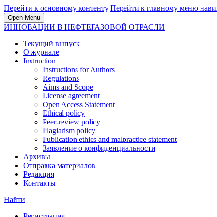
Перейти к основному контенту
Перейти к главному меню нави
Open Menu
ИННОВАЦИИ В НЕФТЕГАЗОВОЙ ОТРАСЛИ
Текущий выпуск
О журнале
Instruction
Instructions for Authors
Regulations
Aims and Scope
License agreement
Open Access Statement
Ethical policy
Peer-review policy
Plagiarism policy
Publication ethics and malpractice statement
Заявление о конфиденциальности
Архивы
Отправка материалов
Редакция
Контакты
Найти
Регистрация