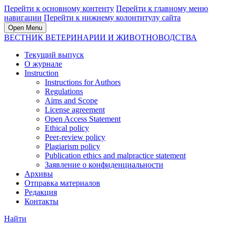
Перейти к основному контенту
Перейти к главному меню
навигации
Перейти к нижнему колонтитулу сайта
Open Menu
ВЕСТНИК ВЕТЕРИНАРИИ И ЖИВОТНОВОДСТВА
Текущий выпуск
О журнале
Instruction
Instructions for Authors
Regulations
Aims and Scope
License agreement
Open Access Statement
Ethical policy
Peer-review policy
Plagiarism policy
Publication ethics and malpractice statement
Заявление о конфиденциальности
Архивы
Отправка материалов
Редакция
Контакты
Найти