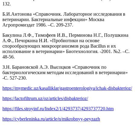
132.
Б.И.Антонова «Справочник. Лабораторное исследования в
ветеринарии. Бактериальные инфекции» Москва
Агропромиздат 1986. –C. 209-237.
Бакулина Л.Ф., Тимофеев И.В., Перминова Н.Г., Полушкина
А.Ф., Печоркина Н.И. «Пробиотики на основе
спорообразующих микроорганизмов рода Bacillus и их
исползование в ветеринарии» Биотехнология. -2001. №2. –С.
48-56.
З.Н. Барановской А.Э. Высоцков «Справочник по
бактериологическим методам исследований в ветеринарии»
-С. 527-230.
https://mymedic.uz/kasalliklar/gastroenterologiya/ichak-disbakterioz/
https://lactofiltrum.uz/oz/articles/disbakterioz/
https://files.stroyinf.ru/Index2/1/4293737/4293737720.htm
https://cyberleninka.ru/article/n/mikrobnyy-peyzazh