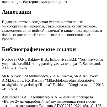
палочки, дисбактериоз, микробиоценоз
Аннотация
В данной статье исследован условно-патогенный
микроорганизм (эшерихи, стафилококков, стрептококков,
сальмонелл, синегнойной палочки) в кишечнике здоровых и
больных диспепсией телят, выявлен и сопоставлен их
уровень.
Библиографические ссылки
Norboyev Q.N., Bakirov B.B., Eshbo‘riyev B.M. “Yosh hayvonlar
yuqumsiz kasalliklarining patologiyasi va terapiyasi”. Samarqand,
2006. –B. 71-76.
Sh.R.Aliyev, I.M.Muhamedov, Z.A.Nuruzova, Sh.A.Xo‘jayeva,
A.M.Davurov, F.X.Rasulov “Mikrobiologiyadan laboratoriya
mashg‘ulotlariga doir qo‘llanma” Toshkent “Yangi asr avlodi” 2013.
–B. 22-34.
Афанасьев В.А., Эленшлегер А.А. «Влияние препарата
«Ветом 2» на микробный пейзаж кишечника телят после
антибиотикотерапии» Вестник АГАУ 2017. №2(148). -С. 126-