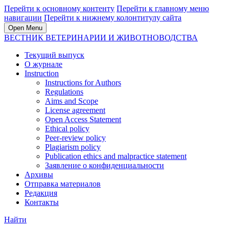
Перейти к основному контенту
Перейти к главному меню
навигации
Перейти к нижнему колонтитулу сайта
Open Menu
ВЕСТНИК ВЕТЕРИНАРИИ И ЖИВОТНОВОДСТВА
Текущий выпуск
О журнале
Instruction
Instructions for Authors
Regulations
Aims and Scope
License agreement
Open Access Statement
Ethical policy
Peer-review policy
Plagiarism policy
Publication ethics and malpractice statement
Заявление о конфиденциальности
Архивы
Отправка материалов
Редакция
Контакты
Найти