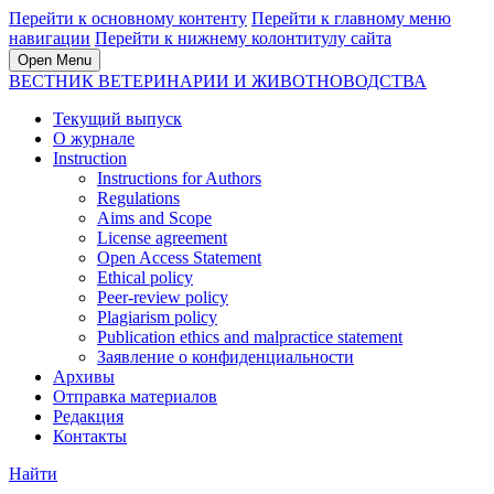
Перейти к основному контенту
Перейти к главному меню
навигации
Перейти к нижнему колонтитулу сайта
Open Menu
ВЕСТНИК ВЕТЕРИНАРИИ И ЖИВОТНОВОДСТВА
Текущий выпуск
О журнале
Instruction
Instructions for Authors
Regulations
Aims and Scope
License agreement
Open Access Statement
Ethical policy
Peer-review policy
Plagiarism policy
Publication ethics and malpractice statement
Заявление о конфиденциальности
Архивы
Отправка материалов
Редакция
Контакты
Найти