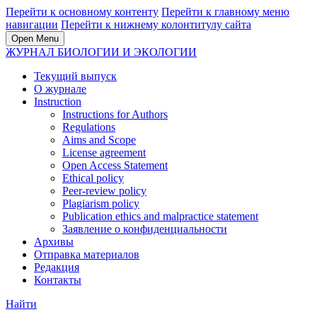
Перейти к основному контенту
Перейти к главному меню
навигации
Перейти к нижнему колонтитулу сайта
Open Menu
ЖУРНАЛ БИОЛОГИИ И ЭКОЛОГИИ
Текущий выпуск
О журнале
Instruction
Instructions for Authors
Regulations
Aims and Scope
License agreement
Open Access Statement
Ethical policy
Peer-review policy
Plagiarism policy
Publication ethics and malpractice statement
Заявление о конфиденциальности
Архивы
Отправка материалов
Редакция
Контакты
Найти