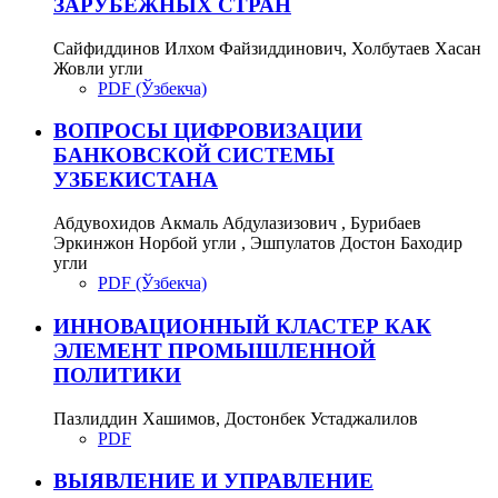
ЗАРУБЕЖНЫХ СТРАН
Сайфиддинов Илхом Файзиддинович, Холбутаев Хасан
Жовли угли
PDF (Ўзбекча)
ВОПРОСЫ ЦИФРОВИЗАЦИИ
БАНКОВСКОЙ СИСТЕМЫ
УЗБЕКИСТАНА
Абдувохидов Акмаль Абдулазизович , Бурибаев
Эркинжон Норбой угли , Эшпулатов Достон Баходир
угли
PDF (Ўзбекча)
ИННОВАЦИОННЫЙ КЛАСТЕР КАК
ЭЛЕМЕНТ ПРОМЫШЛЕННОЙ
ПОЛИТИКИ
Пазлиддин Хашимов, Достонбек Устаджалилов
PDF
ВЫЯВЛЕНИЕ И УПРАВЛЕНИЕ