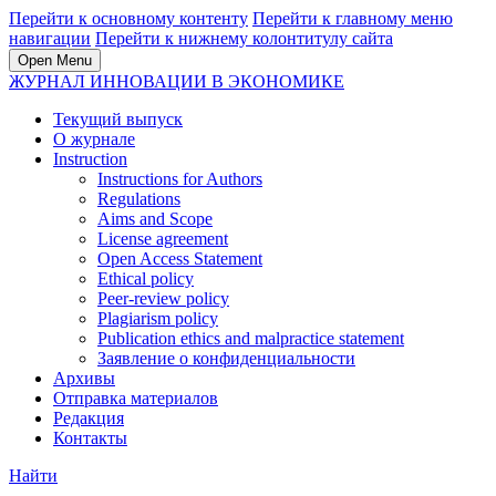
Перейти к основному контенту
Перейти к главному меню
навигации
Перейти к нижнему колонтитулу сайта
Open Menu
ЖУРНАЛ ИННОВАЦИИ В ЭКОНОМИКЕ
Текущий выпуск
О журнале
Instruction
Instructions for Authors
Regulations
Aims and Scope
License agreement
Open Access Statement
Ethical policy
Peer-review policy
Plagiarism policy
Publication ethics and malpractice statement
Заявление о конфиденциальности
Архивы
Отправка материалов
Редакция
Контакты
Найти