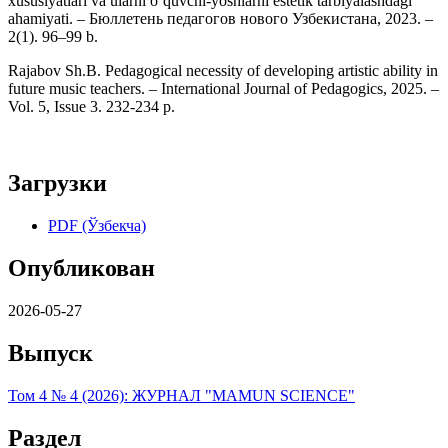
xususiyatlari va ularni o‘quvchi-yoshlarni estetik tarbiyalashdagi
ahamiyati. – Бюллетень педагогов нового Узбекистана, 2023. –
2(1). 96–99 b.
Rajabov Sh.B. Pedagogical necessity of developing artistic ability in
future music teachers. – International Journal of Pedagogics, 2025. –
Vol. 5, Issue 3. 232-234 p.
Загрузки
PDF (Ўзбекча)
Опубликован
2026-05-27
Выпуск
Том 4 № 4 (2026): ЖУРНАЛ "MAMUN SCIENCE"
Раздел