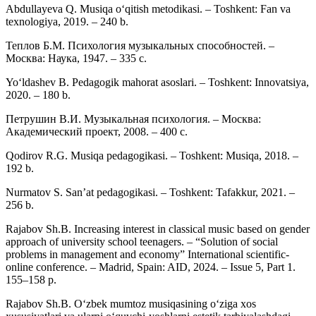
Abdullayeva Q. Musiqa o‘qitish metodikasi. – Toshkent: Fan va
texnologiya, 2019. – 240 b.
Теплов Б.М. Психология музыкальных способностей. –
Москва: Наука, 1947. – 335 с.
Yo‘ldashev B. Pedagogik mahorat asoslari. – Toshkent: Innovatsiya,
2020. – 180 b.
Петрушин В.И. Музыкальная психология. – Москва:
Академический проект, 2008. – 400 с.
Qodirov R.G. Musiqa pedagogikasi. – Toshkent: Musiqa, 2018. –
192 b.
Nurmatov S. San’at pedagogikasi. – Toshkent: Tafakkur, 2021. –
256 b.
Rajabov Sh.B. Increasing interest in classical music based on gender
approach of university school teenagers. – “Solution of social
problems in management and economy” International scientific-
online conference. – Madrid, Spain: AID, 2024. – Issue 5, Part 1.
155–158 p.
Rajabov Sh.B. O‘zbek mumtoz musiqasining o‘ziga xos