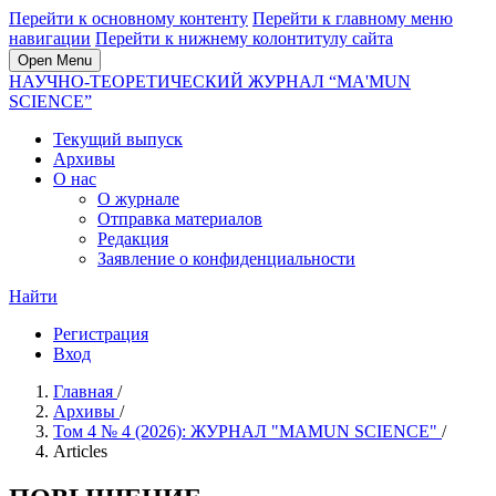
Перейти к основному контенту
Перейти к главному меню
навигации
Перейти к нижнему колонтитулу сайта
Open Menu
НАУЧНО-ТЕОРЕТИЧЕСКИЙ ЖУРНАЛ “MA'MUN
SCIENCE”
Текущий выпуск
Архивы
О нас
О журнале
Отправка материалов
Редакция
Заявление о конфиденциальности
Найти
Регистрация
Вход
Главная
/
Архивы
/
Том 4 № 4 (2026): ЖУРНАЛ "MAMUN SCIENCE"
/
Articles