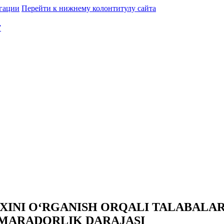
гации
Перейти к нижнему колонтитулу сайта
”
IXINI O‘RGANISH ORQALI TALABALA
AMARADORLIK DARAJASI