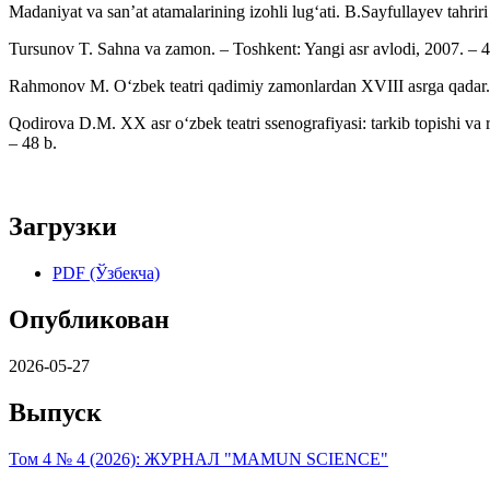
Madaniyat va san’at atamalarining izohli lug‘ati. B.Sayfullayev tahri
Tursunov T. Sahna va zamon. – Toshkent: Yangi asr avlodi, 2007. – 4
Rahmonov M. O‘zbek teatri qadimiy zamonlardan XVIII asrga qadar.
Qodirova D.M. XX asr o‘zbek teatri ssenografiyasi: tarkib topishi va r
– 48 b.
Загрузки
PDF (Ўзбекча)
Опубликован
2026-05-27
Выпуск
Том 4 № 4 (2026): ЖУРНАЛ "MAMUN SCIENCE"