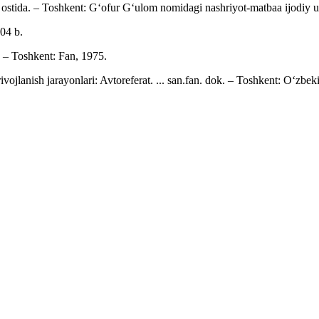
ri ostida. – Toshkent: G‘ofur G‘ulom nomidagi nashriyot-matbaa ijodiy u
04 b.
 – Toshkent: Fan, 1975.
ivojlanish jarayonlari: Avtoreferat. ... san.fan. dok. – Toshkent: O‘zbe