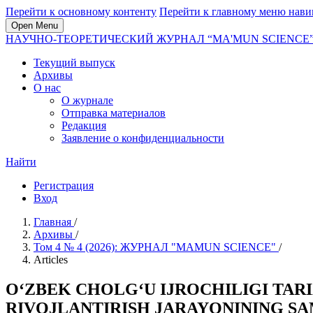
Перейти к основному контенту
Перейти к главному меню нави
Open Menu
НАУЧНО-ТЕОРЕТИЧЕСКИЙ ЖУРНАЛ “MA'MUN SCIENCE
Текущий выпуск
Архивы
О нас
О журнале
Отправка материалов
Редакция
Заявление о конфиденциальности
Найти
Регистрация
Вход
Главная
/
Архивы
/
Том 4 № 4 (2026): ЖУРНАЛ "MAMUN SCIENCE"
/
Articles
O‘ZBEK CHOLG‘U IJROCHILIGI TAR
RIVOJLANTIRISH JARAYONINING S