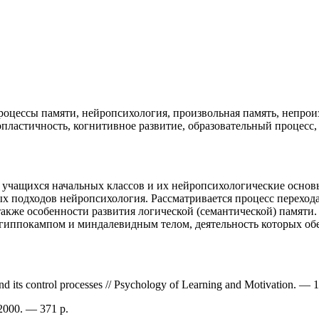
роцессы памяти, нейропсихология, произвольная память, непроиз
пластичность, когнитивное развитие, образовательный процесс,
 учащихся начальных классов и их нейропсихологические основы
 подходов нейропсихология. Рассматривается процесс перехода
акже особенности развития логической (семантической) памяти.
, гиппокампом и миндалевидным телом, деятельность которых о
 its control processes // Psychology of Learning and Motivation. — 
2000. — 371 p.