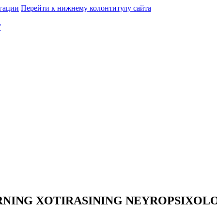
гации
Перейти к нижнему колонтитулу сайта
”
RNING XOTIRASINING NEYROPSIXOLO