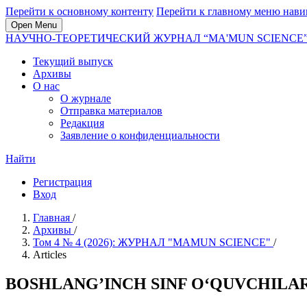
Перейти к основному контенту
Перейти к главному меню нави
Open Menu
НАУЧНО-ТЕОРЕТИЧЕСКИЙ ЖУРНАЛ “MA'MUN SCIENCE
Текущий выпуск
Архивы
О нас
О журнале
Отправка материалов
Редакция
Заявление о конфиденциальности
Найти
Регистрация
Вход
Главная
/
Архивы
/
Том 4 № 4 (2026): ЖУРНАЛ "MAMUN SCIENCE"
/
Articles
BOSHLANG’INCH SINF O‘QUVCHILA