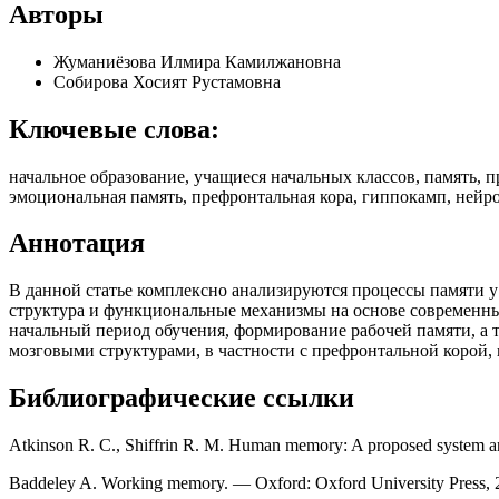
Авторы
Жуманиёзова Илмира Камилжановна
Собирова Хосият Рустамовна
Ключевые слова:
начальное образование, учащиеся начальных классов, память, п
эмоциональная память, префронтальная кора, гиппокамп, нейро
Аннотация
В данной статье комплексно анализируются процессы памяти у
структура и функциональные механизмы на основе современных
начальный период обучения, формирование рабочей памяти, а т
мозговыми структурами, в частности с префронтальной корой
Библиографические ссылки
Atkinson R. C., Shiffrin R. M. Human memory: A proposed system and
Baddeley A. Working memory. — Oxford: Oxford University Press, 