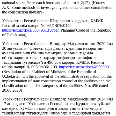
national scientific research international journal, 2(12). (Koraev
A.X. Some methods of investigating economic crimes committed in
the construction industry)
Ўзбекистон Республикаси Шаҳарсозлик кодекси. ҚММБ.
Расмий манба нашри № 03/21/676/0142.
https://lex.uz/docs/5307951.(Urban
Planning Code of the Republic
of Uzbekistan)
Ўзбекистон Республикаси Вазирлар Маҳкамасининг 2020 йил
20 августдаги “Объектларда давлат қурилиш назоратини
амалга ошириш бўйича маъмурий регламент ҳамда
объектларнинг хавф-хатарлар тоифалари таснифини
тасдиқлаш тўғрисида”ги 496-сон қарори. ҚММБ. Расмий
манба нашри № 09/20/496/1193.
https://lex.uz/uz/docs/4959990
.
(Resolution of the Cabinet of Ministers of the Republic of
Uzbekistan, On the approval of the administrative regulation on the
implementation of state construction control at the facilities and the
classification of the risk categories of the facilities. No. 496 dated
20.08.2020)
Ўзбекистон Республикаси Вазирлар Маҳкамасининг 2024 йил
17 апрелдаги “Ўзбекистон Республикаси Қурилиш ва уй-жой
коммунал хўжалиги вазирлиги ҳамда унинг тизимидаги
ташкилотлар тўғрисидаги низомларни тасдиқлаш ҳақида”ги