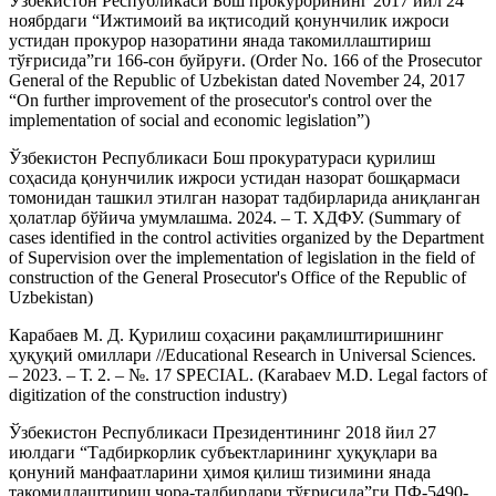
Ўзбекистон Республикаси Бош прокурорининг 2017 йил 24
ноябрдаги “Ижтимоий ва иқтисодий қонунчилик ижроси
устидан прокурор назоратини янада такомиллаштириш
тўғрисида”ги 166-сон буйруғи. (Order No. 166 of the Prosecutor
General of the Republic of Uzbekistan dated November 24, 2017
“On further improvement of the prosecutor's control over the
implementation of social and economic legislation”)
Ўзбекистон Республикаси Бош прокуратураси қурилиш
соҳасида қонунчилик ижроси устидан назорат бошқармаси
томонидан ташкил этилган назорат тадбирларида аниқланган
ҳолатлар бўйича умумлашма. 2024. – Т. ХДФУ. (Summary of
cases identified in the control activities organized by the Department
of Supervision over the implementation of legislation in the field of
construction of the General Prosecutor's Office of the Republic of
Uzbekistan)
Карабаев М. Д. Қурилиш соҳасини рақамлиштиришнинг
ҳуқуқий омиллари //Educational Research in Universal Sciences.
– 2023. – Т. 2. – №. 17 SPECIAL. (Karabaev M.D. Legal factors of
digitization of the construction industry)
Ўзбекистон Республикаси Президентининг 2018 йил 27
июлдаги “Тадбиркорлик субъектларининг ҳуқуқлари ва
қонуний манфаатларини ҳимоя қилиш тизимини янада
такомиллаштириш чора-тадбирлари тўғрисида”ги ПФ-5490-