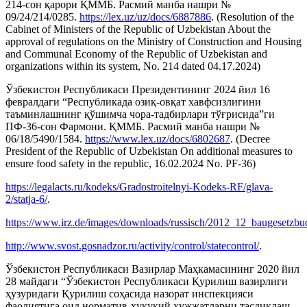
214-сон қарори ҚММБ. Расмий манба нашри №
09/24/214/0285.
https://lex.uz/uz/docs/6887886
. (Resolution of the
Cabinet of Ministers of the Republic of Uzbekistan About the
approval of regulations on the Ministry of Construction and Housing
and Communal Economy of the Republic of Uzbekistan and
organizations within its system, No. 214 dated 04.17.2024)
Ўзбекистон Республикаси Президентининг 2024 йил 16
февралдаги “Республикада озиқ-овқат хавфсизлигини
таъминлашнинг қўшимча чора-тадбирлари тўғрисида”ги
ПФ-36-сон Фармони. ҚММБ. Расмий манба нашри №
06/18/5490/1584.
https://www.lex.uz/docs/6802687
. (Decree
President of the Republic of Uzbekistan On additional measures to
ensure food safety in the republic, 16.02.2024 No. PF-36)
https://legalacts.ru/kodeks/Gradostroitelnyi-Kodeks-RF/glava-
2/statja-6/
.
https://www.irz.de/images/downloads/russisch/2012_12_baugesetzbu
http://www.svost.gosnadzor.ru/activity/control/statecontrol/
.
Ўзбекистон Республикаси Вазирлар Маҳкамасининг 2020 йил
28 майдаги “Ўзбекистон Республикаси Қурилиш вазирлиги
ҳузуридаги Қурилиш соҳасида назорат инспекцияси
фаолиятига оид норматив-ҳуқуқий ҳужжатларни тасдиқлаш