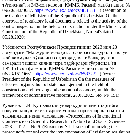
тўғрисида”ги 343-сон қарори. ҚММБ. Расмий манба нашри №
09/20/343/0687.
https://www.lex.uz/docs/4831831
. (Resolution of
the Cabinet of Ministers of the Republic of Uzbekistan On the
approval of regulatory legal documents related to the activity of the
control inspection in the field of construction under the Ministry of
Construction of the Republic of Uzbekistan, No. 343 dated
05.28.2020)
Ўзбекистон Республикаси Президентининг 2023 йил 28
августдаги “Маъмурий ислоҳотлар доирасида қурилиш ва уй-
жой коммунал хўжалиги соҳасида давлат бошқарувини
самарали ташкил қилиш чора-тадбирлари тўғрисида”ги
ПФ-151-сон фармони. ҚММБ. Расмий манба нашри №
06/23/151/0661.
https://www.lex.uz/docs/6587221
. (Decree
President of the Republic of Uzbekistan On the measures of
effective organization of state management in the field of
construction and housing and communal economy within the
framework of administrative reforms, 28.08.2023 No. PF-151)
Рўзметов Н.И. Кўп қаватли уйлар қурилишини тартибга
солувчи қонунчилик ижроси устидан прокурор назоратини
такомиллаштириш масалалари //Proceedings of International
Conference on Scientific Research in Natural and Social Sciences. –
2023. – Т. 2. – №. 9. (Rozmetov N.I. Issues of improving the
prosecutor's control over the implementation of legislation regulating