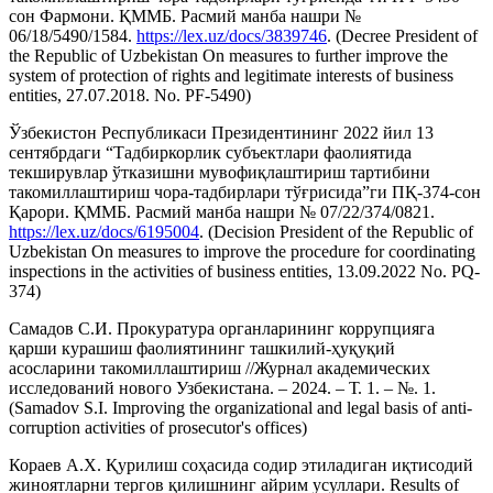
сон Фармони. ҚММБ. Расмий манба нашри №
06/18/5490/1584.
https://lex.uz/docs/3839746
. (Decree President of
the Republic of Uzbekistan On measures to further improve the
system of protection of rights and legitimate interests of business
entities, 27.07.2018. No. PF-5490)
Ўзбекистон Республикаси Президентининг 2022 йил 13
сентябрдаги “Тадбиркорлик субъектлари фаолиятида
текширувлар ўтказишни мувофиқлаштириш тартибини
такомиллаштириш чора-тадбирлари тўғрисида”ги ПҚ-374-сон
Қарори. ҚММБ. Расмий манба нашри № 07/22/374/0821.
https://lex.uz/docs/6195004
. (Decision President of the Republic of
Uzbekistan On measures to improve the procedure for coordinating
inspections in the activities of business entities, 13.09.2022 No. PQ-
374)
Самадов С.И. Прокуратура органларининг коррупцияга
қарши курашиш фаолиятининг ташкилий-ҳуқуқий
асосларини такомиллаштириш //Журнал академических
исследований нового Узбекистана. – 2024. – Т. 1. – №. 1.
(Samadov S.I. Improving the organizational and legal basis of anti-
corruption activities of prosecutor's offices)
Кораев А.Х. Қурилиш соҳасида содир этиладиган иқтисодий
жиноятларни тергов қилишнинг айрим усуллари. Results of