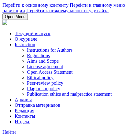
Перейти к основному контенту
Перейти к главному меню
навигации
Перейти к нижнему колонтитулу сайта
Open Menu
Текущий выпуск
О журнале
Instruction
Instructions for Authors
Regulations
Aims and Scope
License agreement
Open Access Statement
Ethical policy
Peer-review policy
Plagiarism policy
Publication ethics and malpractice statement
Архивы
Отправка материалов
Редакция
Контакты
Индекс
Найти