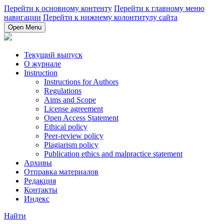
Перейти к основному контенту
Перейти к главному меню
навигации
Перейти к нижнему колонтитулу сайта
Open Menu
Текущий выпуск
О журнале
Instruction
Instructions for Authors
Regulations
Aims and Scope
License agreement
Open Access Statement
Ethical policy
Peer-review policy
Plagiarism policy
Publication ethics and malpractice statement
Архивы
Отправка материалов
Редакция
Контакты
Индекс
Найти