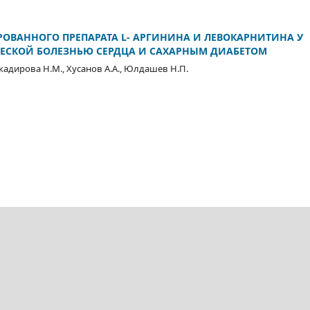
ОВАННОГО ПРЕПАРАТА L- АРГИНИНА И ЛЕВОКАРНИТИНА У
ЕСКОЙ БОЛЕЗНЬЮ СЕРДЦА И САХАРНЫМ ДИАБЕТОМ
укадирова Н.М., Хусанов А.А., Юлдашев Н.П.