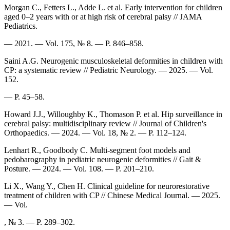
Morgan C., Fetters L., Adde L. et al. Early intervention for children
aged 0–2 years with or at high risk of cerebral palsy // JAMA
Pediatrics.
— 2021. — Vol. 175, № 8. — P. 846–858.
Saini A.G. Neurogenic musculoskeletal deformities in children with
CP: a systematic review // Pediatric Neurology. — 2025. — Vol.
152.
— P. 45–58.
Howard J.J., Willoughby K., Thomason P. et al. Hip surveillance in
cerebral palsy: multidisciplinary review // Journal of Children's
Orthopaedics. — 2024. — Vol. 18, № 2. — P. 112–124.
Lenhart R., Goodbody C. Multi-segment foot models and
pedobarography in pediatric neurogenic deformities // Gait &
Posture. — 2024. — Vol. 108. — P. 201–210.
Li X., Wang Y., Chen H. Clinical guideline for neurorestorative
treatment of children with CP // Chinese Medical Journal. — 2025.
— Vol.
, № 3. — P. 289–302.