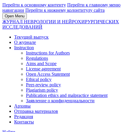
Перейти к основному контенту
Перейти к главному меню
навигации
Перейти к нижнему колонтитулу сайта
Open Menu
ЖУРНАЛ НЕВРОЛОГИИ И НЕЙРОХИРУРГИЧЕСКИХ
ИССЛЕДОВАНИЙ
Текущий выпуск
О журнале
Instruction
Instructions for Authors
Regulations
Aims and Scope
License agreement
Open Access Statement
Ethical policy
Peer-review policy
Plagiarism policy
Publication ethics and malpractice statement
Заявление о конфиденциальности
Архивы
Отправка материалов
Редакция
Контакты
Найти