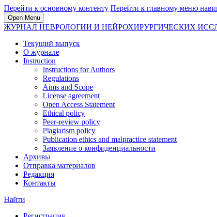
Перейти к основному контенту
Перейти к главному меню нави
Open Menu
ЖУРНАЛ НЕВРОЛОГИИ И НЕЙРОХИРУРГИЧЕСКИХ ИС
Текущий выпуск
О журнале
Instruction
Instructions for Authors
Regulations
Aims and Scope
License agreement
Open Access Statement
Ethical policy
Peer-review policy
Plagiarism policy
Publication ethics and malpractice statement
Заявление о конфиденциальности
Архивы
Отправка материалов
Редакция
Контакты
Найти
Регистрация