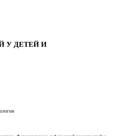
 У ДЕТЕЙ И
иология