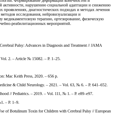
тологии. Формирование деформаций конечностей и
ой активности, нарушению социальной адаптации и снижению
их проявлениях, диагностических подходах и методах лечения
 методов исследования, нейровизуализации и
у медикаментозную терапию, ортезирование, физическую
ечебно-реабилитационных мероприятий.
n Cerebral Palsy: Advances in Diagnosis and Treatment // JAMA
Vol. 2. – Article № 15082. – P. 1–25.
on: Mac Keith Press, 2020. – 656 p.
edicine & Child Neurology. – 2021. – Vol. 63, № 6. – P. 641–652.
ood // Pediatrics. – 2019. – Vol. 111, № 1. – P. e89–e97.
1. – P. 1–9.
se of Botulinum Toxin for Children with Cerebral Palsy // European