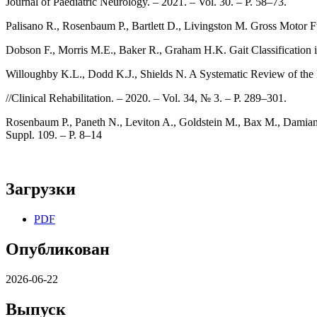
Journal of Paediatric Neurology. – 2021. – Vol. 30. – P. 58–73.
Palisano R., Rosenbaum P., Bartlett D., Livingston M. Gross Motor 
Dobson F., Morris M.E., Baker R., Graham H.K. Gait Classification i
Willoughby K.L., Dodd K.J., Shields N. A Systematic Review of the E
//Clinical Rehabilitation. – 2020. – Vol. 34, № 3. – P. 289–301.
Rosenbaum P., Paneth N., Leviton A., Goldstein M., Bax M., Damiano 
Suppl. 109. – P. 8–14
Загрузки
PDF
Опубликован
2026-06-22
Выпуск