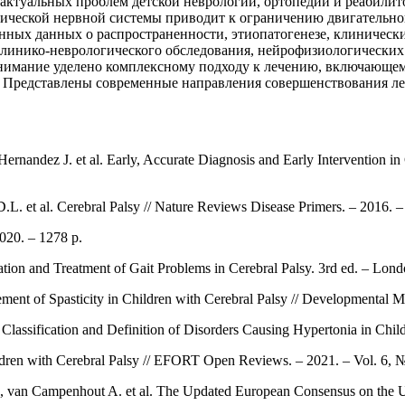
 актуальных проблем детской неврологии, ортопедии и реабили
рической нервной системы приводит к ограничению двигательн
енных данных о распространенности, этиопатогенезе, клиническ
линико-неврологического обследования, нейрофизиологических
нимание уделено комплексному подходу к лечению, включающем
 Представлены современные направления совершенствования л
rnandez J. et al. Early, Accurate Diagnosis and Early Intervention i
. et al. Cerebral Palsy // Nature Reviews Disease Primers. – 2016. – 
2020. – 1278 p.
ion and Treatment of Gait Problems in Cerebral Palsy. 3rd ed. – Lond
nt of Spasticity in Children with Cerebral Palsy // Developmental M
lassification and Definition of Disorders Causing Hypertonia in Childh
ren with Cerebral Palsy // EFORT Open Reviews. – 2021. – Vol. 6, №
., van Campenhout A. et al. The Updated European Consensus on the U