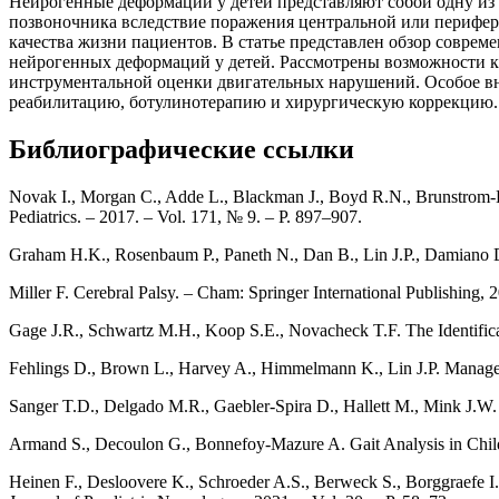
Нейрогенные деформации у детей представляют собой одну из
позвоночника вследствие поражения центральной или перифе
качества жизни пациентов. В статье представлен обзор соврем
нейрогенных деформаций у детей. Рассмотрены возможности к
инструментальной оценки двигательных нарушений. Особое в
реабилитацию, ботулинотерапию и хирургическую коррекцию.
Библиографические ссылки
Novak I., Morgan C., Adde L., Blackman J., Boyd R.N., Brunstrom-He
Pediatrics. – 2017. – Vol. 171, № 9. – P. 897–907.
Graham H.K., Rosenbaum P., Paneth N., Dan B., Lin J.P., Damiano D.L
Miller F. Cerebral Palsy. – Cham: Springer International Publishing, 
Gage J.R., Schwartz M.H., Koop S.E., Novacheck T.F. The Identificat
Fehlings D., Brown L., Harvey A., Himmelmann K., Lin J.P. Manageme
Sanger T.D., Delgado M.R., Gaebler-Spira D., Hallett M., Mink J.W. C
Armand S., Decoulon G., Bonnefoy-Mazure A. Gait Analysis in Child
Heinen F., Desloovere K., Schroeder A.S., Berweck S., Borggraefe I