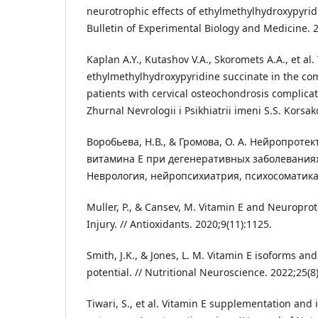
neurotrophic effects of ethylmethylhydroxypyrid
Bulletin of Experimental Biology and Medicine. 
Kaplan A.Y., Kutashov V.A., Skoromets A.A., et al.
ethylmethylhydroxypyridine succinate in the co
patients with cervical osteochondrosis complica
Zhurnal Nevrologii i Psikhiatrii imeni S.S. Korsak
Воробьева, Н.В., & Громова, О. А. Нейропрот
витамина Е при дегенеративных заболеваниях
Неврология, нейропсихиатрия, психосоматика. 
Muller, P., & Cansev, M. Vitamin E and Neuroprot
Injury. // Antioxidants. 2020;9(11):1125.
Smith, J.K., & Jones, L. M. Vitamin E isoforms an
potential. // Nutritional Neuroscience. 2022;25(8
Tiwari, S., et al. Vitamin E supplementation and 