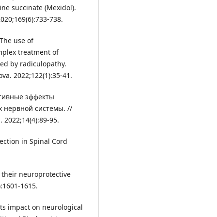
ine succinate (Mexidol).
2020;169(6):733-738.
 The use of
mplex treatment of
ted by radiculopathy.
ova. 2022;122(1):35-41.
ективные эффекты
 нервной системы. //
2022;14(4):89-95.
ection in Spinal Cord
d their neuroprotective
):1601-1615.
its impact on neurological