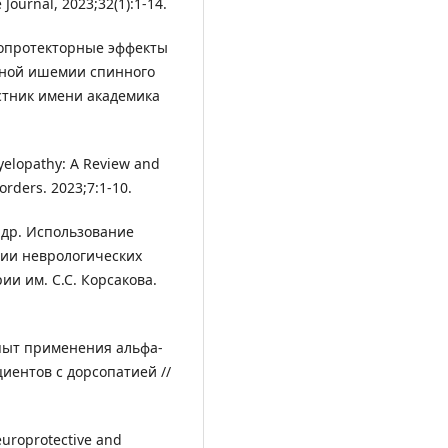
Journal, 2023;32(1):1-14.
йропротекторные эффекты
ьной ишемии спинного
естник имени академика
Myelopathy: A Review and
orders. 2023;7:1-10.
и др. Использование
пии неврологических
ии им. С.С. Корсакова.
 Опыт применения альфа-
иентов с дорсопатией //
europrotective and