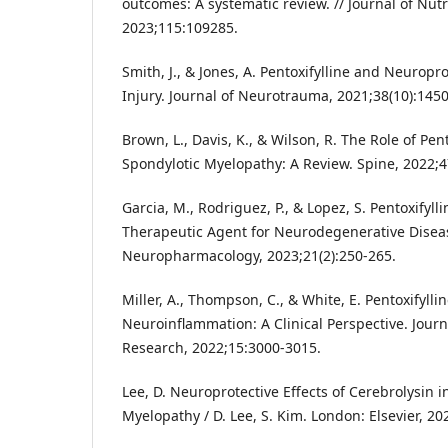
outcomes: A systematic review. // Journal of Nutr
2023;115:109285.
Smith, J., & Jones, A. Pentoxifylline and Neuropr
Injury. Journal of Neurotrauma, 2021;38(10):145
Brown, L., Davis, K., & Wilson, R. The Role of Pent
Spondylotic Myelopathy: A Review. Spine, 2022;4
Garcia, M., Rodriguez, P., & Lopez, S. Pentoxifylli
Therapeutic Agent for Neurodegenerative Disea
Neuropharmacology, 2023;21(2):250-265.
Miller, A., Thompson, C., & White, E. Pentoxifylli
Neuroinflammation: A Clinical Perspective. Jour
Research, 2022;15:3000-3015.
Lee, D. Neuroprotective Effects of Cerebrolysin 
Myelopathy / D. Lee, S. Kim. London: Elsevier, 20