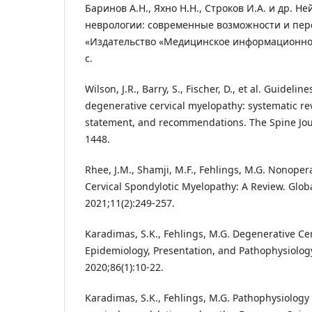
Баринов А.Н., Яхно Н.Н., Строков И.А. и др. Н
неврологии: современные возможности и пер
«Издательство «Медицинское информационное 
с.
Wilson, J.R., Barry, S., Fischer, D., et al. Guidel
degenerative cervical myelopathy: systematic r
statement, and recommendations. The Spine Jour
1448.
Rhee, J.M., Shamji, M.F., Fehlings, M.G. Nonop
Cervical Spondylotic Myelopathy: A Review. Globa
2021;11(2):249-257.
Karadimas, S.K., Fehlings, M.G. Degenerative Ce
Epidemiology, Presentation, and Pathophysiolog
2020;86(1):10-22.
Karadimas, S.K., Fehlings, M.G. Pathophysiology 