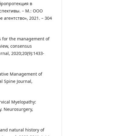
ейропротекция в
спективы. – М.: ООО
агентство», 2021. – 304
ines for the management of
eview, consensus
nal, 2020;20(9):1433-
erative Management of
l Spine Journal,
rvical Myelopathy:
y. Neurosurgery,
and natural history of