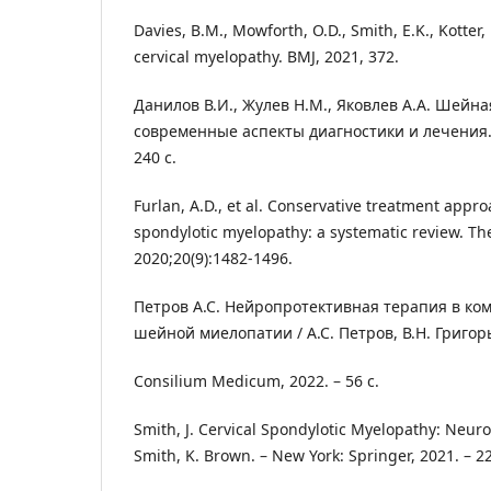
Davies, B.M., Mowforth, O.D., Smith, E.K., Kotter
cervical myelopathy. BMJ, 2021, 372.
Данилов В.И., Жулев Н.М., Яковлев А.А. Шейн
современные аспекты диагностики и лечения. –
240 с.
Furlan, A.D., et al. Conservative treatment appro
spondylotic myelopathy: a systematic review. Th
2020;20(9):1482-1496.
Петров А.С. Нейропротективная терапия в ко
шейной миелопатии / А.С. Петров, В.Н. Григорь
Consilium Medicum, 2022. – 56 с.
Smith, J. Cervical Spondylotic Myelopathy: Neurop
Smith, K. Brown. – New York: Springer, 2021. – 2