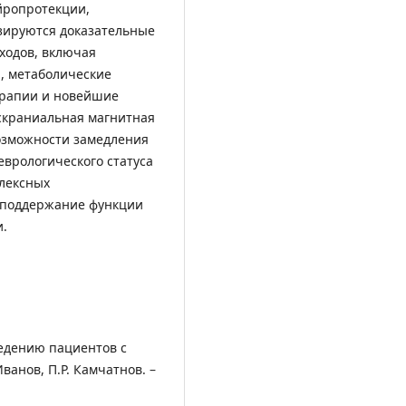
йропротекции,
зируются доказательные
ходов, включая
, метаболические
ерапии и новейшие
скраниальная магнитная
возможности замедления
врологического статуса
лексных
 поддержание функции
и.
едению пациентов с
анов, П.Р. Камчатнов. –