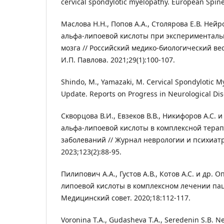
cervical spondylotic myelopathy. European Spine 
Маслова Н.Н., Попов А.А., Столярова Е.В. Не
альфа-липоевой кислоты при экспериментал
мозга // Российский медико-биологический в
И.П. Павлова. 2021;29(1):100-107.
Shindo, M., Yamazaki, M. Cervical Spondylotic 
Update. Reports on Progress in Neurological Dis
Скворцова В.И., Евзеков В.В., Никифоров А.С. 
альфа-липоевой кислоты в комплексной тера
заболеваний // Журнал неврологии и психиатр
2023;123(2):88-95.
Пилипович А.А., Густов А.В., Котов А.С. и др.
липоевой кислоты в комплексном лечении пац
Медицинский совет. 2020;18:112-117.
Voronina T.A., Gudasheva T.A., Seredenin S.B. N