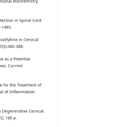
itional Biochemistry.
otection in Spinal Cord
0-1465.
oxifylline in Cervical
7(5):380-388.
ne as a Potential
ses. Current
ne for the Treatment of
nal of Inflammation
in Degenerative Cervical
22; 180 p.