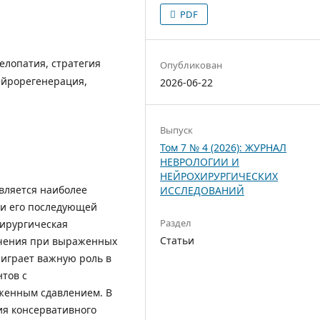
PDF
лопатия, стратегия
Опубликован
ейрорегенерация,
2026-06-22
Выпуск
Том 7 № 4 (2026): ЖУРНАЛ
НЕВРОЛОГИИ И
НЕЙРОХИРУРГИЧЕСКИХ
вляется наиболее
ИССЛЕДОВАНИЙ
 и его последующей
Раздел
хирургическая
Статьи
ечения при выраженных
 играет важную роль в
нтов с
женным сдавлением. В
ия консервативного