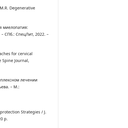
, M.R. Degenerative
ая миелопатия:
 СПб.: СпецЛит, 2022. –
aches for cervical
e Spine Journal,
мплексном лечении
ева. – М.:
rotection Strategies / J.
20 p.