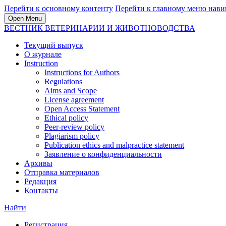
Перейти к основному контенту
Перейти к главному меню нави
Open Menu
ВЕСТНИК ВЕТЕРИНАРИИ И ЖИВОТНОВОДСТВА
Текущий выпуск
О журнале
Instruction
Instructions for Authors
Regulations
Aims and Scope
License agreement
Open Access Statement
Ethical policy
Peer-review policy
Plagiarism policy
Publication ethics and malpractice statement
Заявление о конфиденциальности
Архивы
Отправка материалов
Редакция
Контакты
Найти
Регистрация