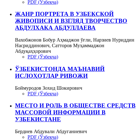
PDF (Ўзбекча)
ЖАНР ПОРТРЕТА В УЗБЕКСКОЙ
ЖИВОПИСИ И ВЗГЛЯД ТВОРЧЕСТВО
АБДУЛХАКА АБДУЛЛАЕВА
Вахобжонов Бобур Аҳмаджон ўғли, Нарзиев Нуриддин
Насриддинович, Сатторов Муҳаммаджон
Абдуқаҳҳорович
PDF (Ўзбекча)
ЎЗБЕКИСТОНДА МАЪНАВИЙ
ИСЛОҲОТЛАР РИВОЖИ
Боймуродов Зохид Шокирович
PDF (Ўзбекча)
МЕСТО И РОЛЬ В ОБЩЕСТВЕ СРЕДСТВ
МАССОВОЙ ИНФОРМАЦИИ В
УЗБЕКИСТАНЕ
Бердиев Абдували Абдуганиевич
PDF (Ўзбекча)