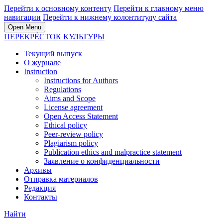
Перейти к основному контенту
Перейти к главному меню
навигации
Перейти к нижнему колонтитулу сайта
Open Menu
ПЕРЕКРЁСТОК КУЛЬТУРЫ
Текущий выпуск
О журнале
Instruction
Instructions for Authors
Regulations
Aims and Scope
License agreement
Open Access Statement
Ethical policy
Peer-review policy
Plagiarism policy
Publication ethics and malpractice statement
Заявление о конфиденциальности
Архивы
Отправка материалов
Редакция
Контакты
Найти