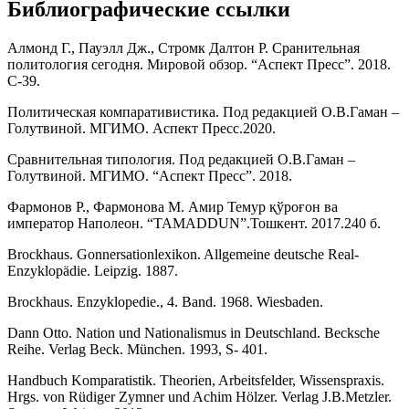
Библиографические ссылки
Алмонд Г., Пауэлл Дж., Стромк Далтон Р. Сранительная
политология сегодня. Мировой обзор. “Аспект Пресс”. 2018.
С-39.
Политическая компаративистика. Под редакцией О.В.Гаман –
Голутвиной. МГИМО. Аспект Пресс.2020.
Сравнительная типология. Под редакцией О.В.Гаман –
Голутвиной. МГИМО. “Аспект Пресс”. 2018.
Фармонов Р., Фармонова М. Амир Темур қўроғон ва
император Наполеон. “ТАМАDDUN”.Тошкент. 2017.240 б.
Brockhaus. Gonnersationlexikon. Allgemeine deutsche Real-
Enzyklopädie. Leipzig. 1887.
Brockhaus. Enzyklopedie., 4. Band. 1968. Wiesbaden.
Dann Otto. Nation und Nationalismus in Deutschland. Becksche
Reihe. Verlag Beck. München. 1993, S- 401.
Handbuch Komparatistik. Theorien, Arbeitsfelder, Wissenspraxis.
Hrgs. von Rüdiger Zymner und Achim Hölzer. Verlag J.B.Metzler.