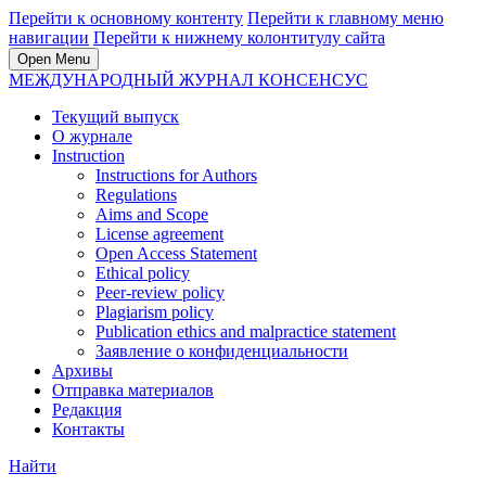
Перейти к основному контенту
Перейти к главному меню
навигации
Перейти к нижнему колонтитулу сайта
Open Menu
МЕЖДУНАРОДНЫЙ ЖУРНАЛ КОНСЕНСУС
Текущий выпуск
О журнале
Instruction
Instructions for Authors
Regulations
Aims and Scope
License agreement
Open Access Statement
Ethical policy
Peer-review policy
Plagiarism policy
Publication ethics and malpractice statement
Заявление о конфиденциальности
Архивы
Отправка материалов
Редакция
Контакты
Найти