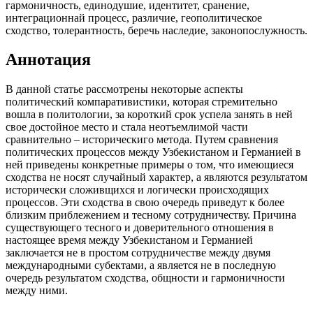
гармоничность, единодушие, идентитет, сранение,
интеграционнай процесс, различие, геополитическое
сходство, толерантность, беречь наследие, законопослужность.
Аннотация
В данной статье рассмотрены некоторые аспекты
политический компаративистики, которая стремительно
вошла в политологии, за короткий срок успела занять в ней
свое достойное место и стала неотъемлимой части
сравнительно – историческиго метода. Путем сравнения
политических процессов между Узбекистаном и Германией в
ней приведены конкретные примеры о том, что имеющиеся
сходства не носят случайный характер, а являются результатом
исторически сложивщихся и логически происходящих
процессов. Эти сходства в свою очередь приведут к более
близким приблежением и тесному сотрудничеству. Причина
существующего тесного и доверительного отношения в
настоящее время между Узбекистаном и Германией
заключается не в простом сотрудничестве между двумя
международными субектами, а является не в последную
очередь результатом сходства, общности и гармоничности
между ними.