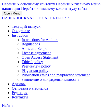
Перейти к основному контенту
Перейти к главному меню
навигации
Перейти к нижнему колонтитулу сайта
Open Menu
UZBEK JOURNAL OF CASE REPORTS
Текущий выпуск
О журнале
Instruction
Instructions for Authors
Regulations
Aims and Scope
License agreement
Open Access Statement
Ethical policy
Peer-review policy
Plagiarism policy
Publication ethics and malpractice statement
Заявление о конфиденциальности
Архивы
Отправка материалов
Редакция
Контакты
Найти