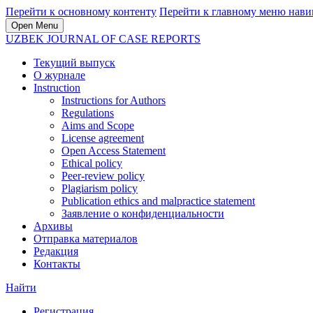
Перейти к основному контенту
Перейти к главному меню нави
Open Menu
UZBEK JOURNAL OF CASE REPORTS
Текущий выпуск
О журнале
Instruction
Instructions for Authors
Regulations
Aims and Scope
License agreement
Open Access Statement
Ethical policy
Peer-review policy
Plagiarism policy
Publication ethics and malpractice statement
Заявление о конфиденциальности
Архивы
Отправка материалов
Редакция
Контакты
Найти
Регистрация